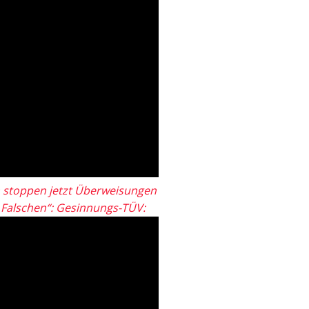
 stoppen jetzt Überweisungen
„Falschen“: Gesinnungs-TÜV: