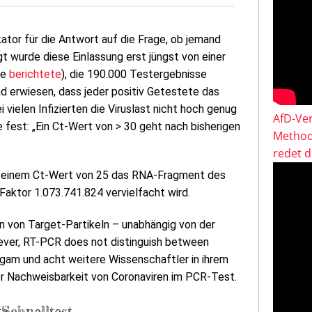
ator für die Antwort auf die Frage, ob jemand
egt wurde diese Einlassung erst jüngst von einer
de
berichtete
), die 190.000 Testergebnisse
nd erwiesen, dass jeder positiv Getestete das
vielen Infizierten die Viruslast nicht hoch genug
AfD-Ver
e fest: „Ein Ct-Wert von > 30 geht nach bisherigen
Method
redet 
ei einem Ct-Wert von 25 das RNA-Fragment des
Faktor 1.073.741.824 vervielfacht wird.
n von Target-Partikeln – unabhängig von der
wever, RT-PCR does not distinguish between
yagam und acht weitere Wissenschaftler in ihrem
der Nachweisbarkeit von Coronaviren im PCR-Test.
#Schnelltest