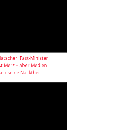
atscher: Fast-Minister
ßt Merz – aber Medien
en seine Nacktheit
: