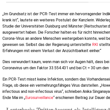
„Im Grundsatz ist der PCR-Test immer ein hervorragender Indik
krank ist“, lautete ein weiteres Postulat der Kanzlerin. Widerl
Studie der Universitäten Duisburg und Münster (Reitschuster.
ausgewertet haben. Die Forscher halten es für nicht hinreiche
Corona-Virus an andere Menschen weitergeben konnte, weil bei 
gewesen sei. Selbst das der Regierung unterstellte
RKI
stellt
Erfahrungen mit einem Verlust der Anzüchtbarkeit einher.“
Dies verwundert kaum, wenn man sich vor Augen hält, dass b
Coronavirus um den Faktor 33.554.431 und bei Ct = 30 um den 
Ein PCR-Test misst keine Infektion, sondern das Vorhandensei
Frage, ob diese ein vermehrungsfähiges Virus darstellen. „Ho
infectious and non-infectious virus“, schrieben Anika Singana
Ende Mai im „
Eurosurveillance
“ erschienen Beitrag zur Dauer 
Lauterbachs Twitter-Account als Intelligenz-