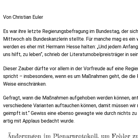
Von Christian Euler
Es war ihre letzte Regierungsbefragung im Bundestag, der si
Mittwoch als Bundeskanzlerin stellte. Für manche mag es ei
werden es eher mit Hermann Hesse halten: „Und jedem Anfang 
uns hilft, zu leben“, schrieb der Literaturnobelpreisträger in 
Dieser Zauber dürfte vor allem in der Vorfreude auf eine Regier
spricht – insbesondere, wenn es um Maßnahmen geht, die die
Weise einschränken.
Gefragt, wann die Maßnahmen aufgehoben werden können, antw
verschiedene Varianten auftauchen können, damit müssen wir 
geimpft ist.“ Gewiss eine ebenso gewagte wie durch nichts z
artig mit Applaus bedacht wurde.
Änderungen im Plenarprotokoll, um Fehler zu