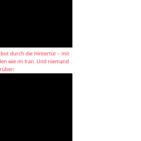
bot durch die Hintertür – mit
en wie im Iran. Und niemand
drüber
: