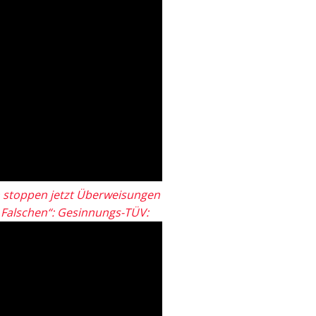
 stoppen jetzt Überweisungen
„Falschen“: Gesinnungs-TÜV: