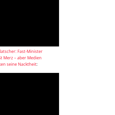
atscher: Fast-Minister
ßt Merz – aber Medien
en seine Nacktheit
: