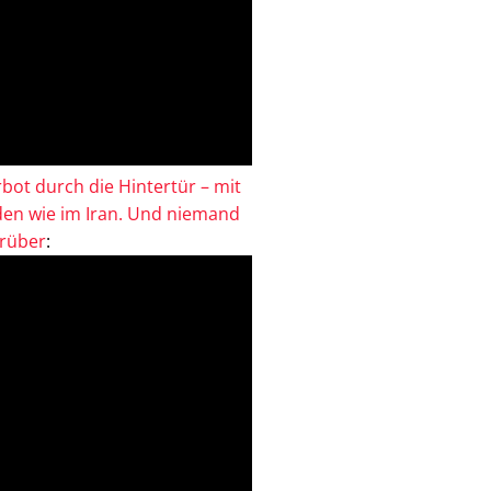
bot durch die Hintertür – mit
en wie im Iran. Und niemand
drüber
: