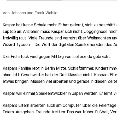
Von Johanna und Frank Wahlig
Kaspar hat keine Schule mehr. Er hat gelernt, sich zu beschäft
Laptop an. Anziehen muss Kaspar sich nicht. Jogginghose reicht. 
freiwillig raus. Viele Freunde sind verreist über Weihnachten und
Wizard Tycoon … Die Welt der digitalen Spielkameraden des Ach
Das Frühstück wird gegen Mittag von Lieferando gebracht.
Kaspars Familie lebt in Berlin Mitte. Schlafzimmer, Kinderzim
ohne Lift. Geschwister hat der Drittklässler nicht. Kaspars Elte
etwas bringen. Müssen viel arbeiten und gerade in diesen Zeiten
Kaspar will einmal Spieleentwickler in Japan werden. Er lernt v
Kaspars Eltern arbeiten auch am Computer. Über die Feiertage
Feiern, Ausgehen, Freunde treffen: Das war früher. Fußball, V