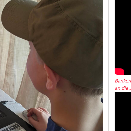
Banken
an die 