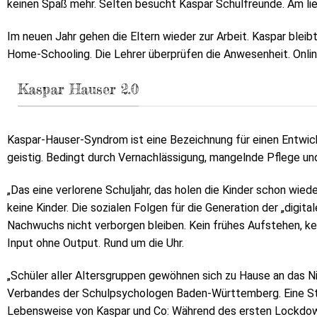
keinen Spaß mehr. Selten besucht Kaspar Schulfreunde. Am li
Im neuen Jahr gehen die Eltern wieder zur Arbeit. Kaspar bleib
Home-Schooling. Die Lehrer überprüfen die Anwesenheit. Online.
Kaspar Hauser 2.0
Kaspar-Hauser-Syndrom ist eine Bezeichnung für einen Entwick
geistig. Bedingt durch Vernachlässigung, mangelnde Pflege und
„Das eine verlorene Schuljahr, das holen die Kinder schon wiede
keine Kinder. Die sozialen Folgen für die Generation der „digi
Nachwuchs nicht verborgen bleiben. Kein frühes Aufstehen, kei
Input ohne Output. Rund um die Uhr.
„Schüler aller Altersgruppen gewöhnen sich zu Hause an das N
Verbandes der Schulpsychologen Baden-Württemberg. Eine Stu
Lebensweise von Kaspar und Co: Während des ersten Lockdowns 