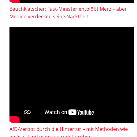
Bauchklatscher: Fast-Minister entblößt Merz – aber
Medien verdecken seine Nacktheit
:
AfD-Verbot durch die Hintertür – mit Methoden wie
im Iran. Und niemand redet drüber
: