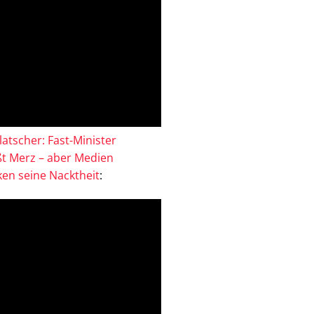
atscher: Fast-Minister
ßt Merz – aber Medien
en seine Nacktheit
: