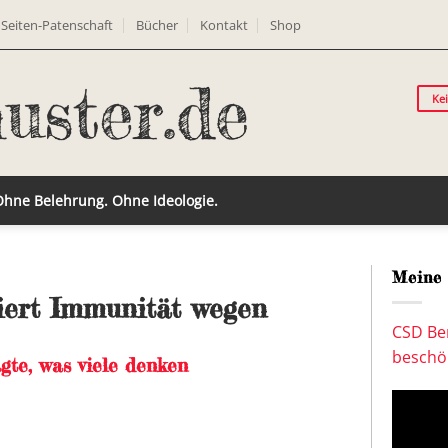
Seiten-Patenschaft
Bücher
Kontakt
Shop
Ke
 Ohne Belehrung. Ohne Ideologie.
Meine 
liert Immunität wegen
CSD Ber
beschön
gte, was viele denken