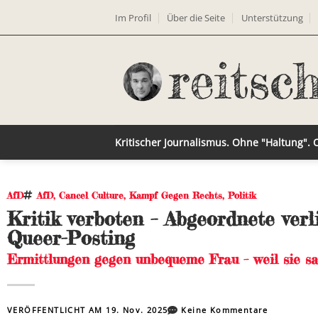
Im Profil
Über die Seite
Unterstützung
Kritischer Journalismus. Ohne "Haltung".
AfD
AfD
,
Cancel Culture
,
Kampf Gegen Rechts
,
Politik
Kritik verboten – Abgeordnete ver
Queer-Posting
Ermittlungen gegen unbequeme Frau – weil sie sa
VERÖFFENTLICHT AM
19. Nov. 2025
Keine Kommentare