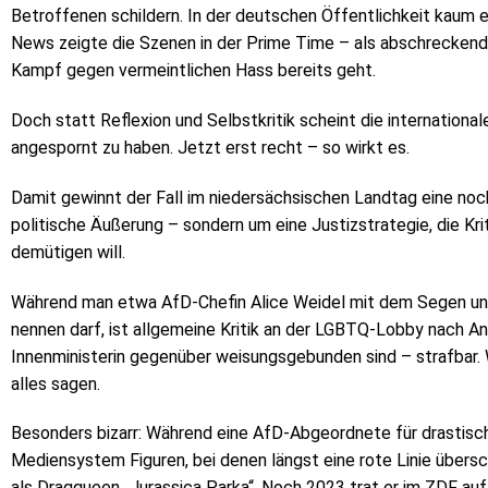
Betroffenen schildern. In der deutschen Öffentlichkeit kaum 
News zeigte die Szenen in der Prime Time – als abschreckende
Kampf gegen vermeintlichen Hass bereits geht.
Doch statt Reflexion und Selbstkritik scheint die international
angespornt zu haben. Jetzt erst recht – so wirkt es.
Damit gewinnt der Fall im niedersächsischen Landtag eine noch
politische Äußerung – sondern um eine Justizstrategie, die Kri
demütigen will.
Während man etwa AfD-Chefin Alice Weidel mit dem Segen uns
nennen darf, ist allgemeine Kritik an der LGBTQ-Lobby nach An
Innenministerin gegenüber weisungsgebunden sind – strafbar. W
alles sagen.
Besonders bizarr: Während eine AfD-Abgeordnete für drastische
Mediensystem Figuren, bei denen längst eine rote Linie übersch
als Dragqueen „Jurassica Parka“. Noch 2023 trat er im ZDF auf,