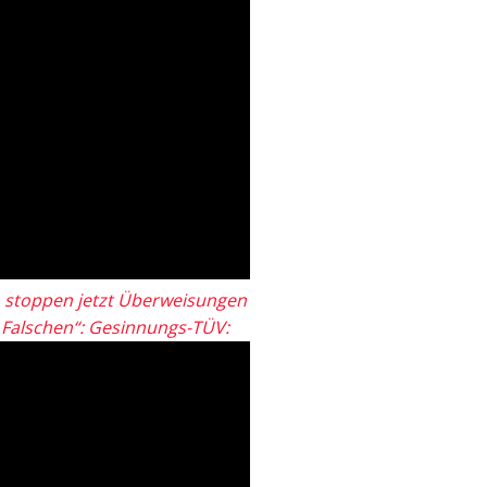
 stoppen jetzt Überweisungen
„Falschen“: Gesinnungs-TÜV: