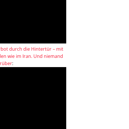
bot durch die Hintertür – mit
en wie im Iran. Und niemand
drüber
: