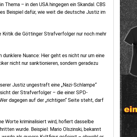
ein Thema – in den USA hingegen ein Skandal. CBS
s Beispiel dafür, wie weit die deutsche Justiz im
e Kritik die Göttinger Strafverfolger nur noch mehr
 dunklere Nuance: Hier geht es nicht nur um eine
tiker nicht nur sanktionieren, sondern geradezu
erer Justiz ungestraft eine „Nazi-Schlampe“
sicht der Strafverfolger – die einer SPD-
er dagegen auf der „richtigen“ Seite steht, darf
 Worte kriminalisiert wird, hofiert dasselbe
ritten wurde. Beispiel: Mario Olszinski, bekannt
 wurde als queere Kultfigur gefeiert – obwohl er