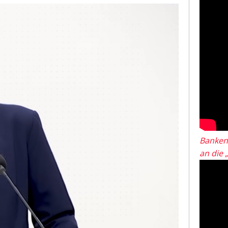
Banken
an die 