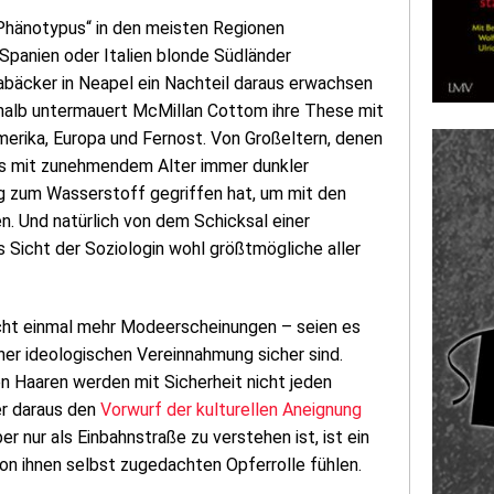
 Phänotypus“ in den meisten Regionen
 Spanien oder Italien blonde Südländer
abäcker in Neapel ein Nachteil daraus erwachsen
 Deshalb untermauert McMillan Cottom ihre These mit
erika, Europa und Fernost. Von Großeltern, denen
els mit zunehmendem Alter immer dunkler
ng zum Wasserstoff gegriffen hat, um mit den
n. Und natürlich von dem Schicksal einer
us Sicht der Soziologin wohl größtmögliche aller
icht einmal mehr Modeerscheinungen – seien es
ner ideologischen Vereinnahmung sicher sind.
 Haaren werden mit Sicherheit nicht jeden
er daraus den
Vorwurf der kulturellen Aneignung
r nur als Einbahnstraße zu verstehen ist, ist ein
von ihnen selbst zugedachten Opferrolle fühlen.