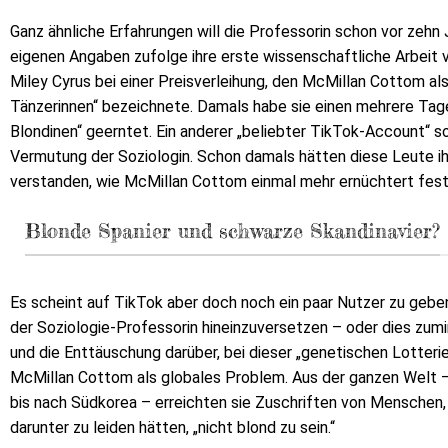
Ganz ähnliche Erfahrungen will die Professorin schon vor zehn
eigenen Angaben zufolge ihre erste wissenschaftliche Arbeit ve
Miley Cyrus bei einer Preisverleihung, den McMillan Cottom a
Tänzerinnen“ bezeichnete. Damals habe sie einen mehrere Tag
Blondinen“ geerntet. Ein anderer „beliebter TikTok-Account“ s
Vermutung der Soziologin. Schon damals hätten diese Leute ih
verstanden, wie McMillan Cottom einmal mehr ernüchtert fest
Blonde Spanier und schwarze Skandinavier?
Es scheint auf TikTok aber doch noch ein paar Nutzer zu geben,
der Soziologie-Professorin hineinzuversetzen – oder dies zumi
und die Enttäuschung darüber, bei dieser „genetischen Lotteri
McMillan Cottom als globales Problem. Aus der ganzen Welt – 
bis nach Südkorea – erreichten sie Zuschriften von Menschen, d
darunter zu leiden hätten, „nicht blond zu sein.“