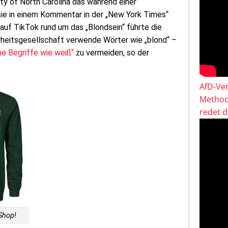
ty of North Carolina das während einer
sie in einem Kommentar in der „New York Times“
uf TikTok rund um das „Blondsein“ führte die
hrheitsgesellschaft verwende Wörter wie „blond“ –
he Begriffe wie weiß“
zu vermeiden, so der
AfD-Ver
Method
redet 
Shop!