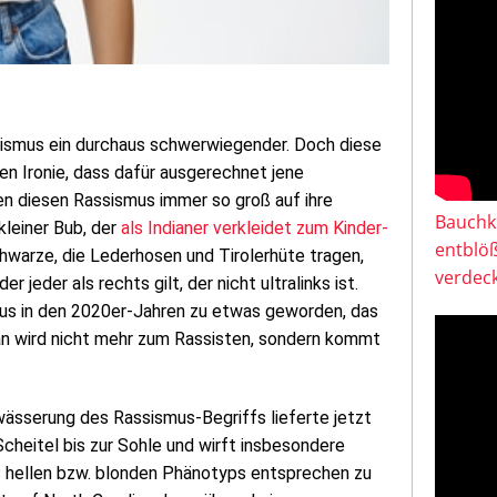
ssismus ein durchaus schwerwiegender. Doch diese
sen Ironie, dass dafür ausgerechnet jene
en diesen Rassismus immer so groß auf ihre
Bauchkl
 kleiner Bub, der
als Indianer verkleidet zum Kinder-
entblö
chwarze, die Lederhosen und Tirolerhüte tragen,
verdeck
er jeder als rechts gilt, der nicht ultralinks ist.
smus in den 2020er-Jahren zu etwas geworden, das
Man wird nicht mehr zum Rassisten, sondern kommt
wässerung des Rassismus-Begriffs lieferte jetzt
cheitel bis zur Sohle und wirft insbesondere
es hellen bzw. blonden Phänotyps entsprechen zu