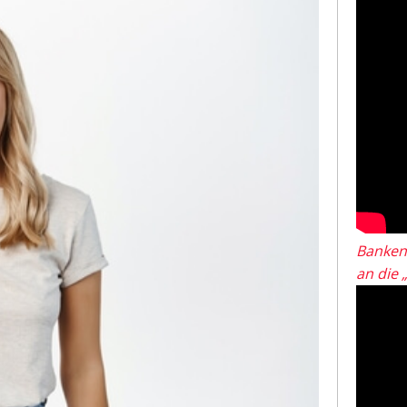
Banken
an die 