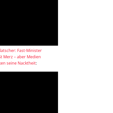
atscher: Fast-Minister
ßt Merz – aber Medien
en seine Nacktheit
: