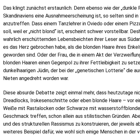
Das klingt zunächst erstaunlich. Denn ebenso wie der „dunkle
Skandinaviens eine Ausnahmeerscheinung ist, so selten sind in
anzutreffen. Dass einem Tanzlehrer in Oviedo oder einem Pizz
soll, weil er „nicht blond“ ist, erscheint schwer vorstellbar.
wahrlich erschütternden Lebensbeichten ihrer Leser aus Südam
es das Herz gebrochen habe, als die blonden Haare ihres Enk
geworden sind. Oder der Frau, die in einem Akt der Verzweiflu
blonden Haaren einen Gegenpol zu ihrer Fettleibigkeit zu setze
dunkelhaarigen Jüdin, der bei der „genetischen Lotterie“ die a
Nieten angedreht worden war.
Diese absurde Debatte zeigt einmal mehr, dass heutzutage n
Dreadlocks, Irokesenschnitte oder eben blonde Haare – vor ei
Weiße mit Rastalocken oder Schwarze mit wasserstoffblonden
Geschmack treffen, schon allein aus stilistischen Gründen. Ab
und des strukturellen Rassismus zu konstruieren, der jeweils abe
weiteres Beispiel dafür, wie wohl sich einige Menschen in der 