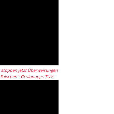
 stoppen jetzt Überweisungen
„Falschen“: Gesinnungs-TÜV: