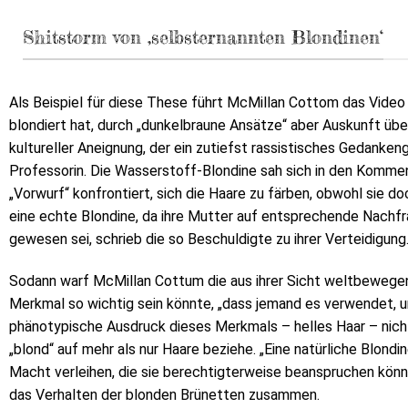
Shitstorm von ‚selbsternannten Blondinen‘
Als Beispiel für diese These führt McMillan Cottom das Video e
blondiert hat, durch „dunkelbraune Ansätze“ aber Auskunft über
kultureller Aneignung, der ein zutiefst rassistisches Gedanke
Professorin. Die Wasserstoff-Blondine sah sich in den Komme
„Vorwurf“ konfrontiert, sich die Haare zu färben, obwohl sie doc
eine echte Blondine, da ihre Mutter auf entsprechende Nachfra
gewesen sei, schrieb die so Beschuldigte zu ihrer Verteidigung
Sodann warf McMillan Cottum die aus ihrer Sicht weltbewege
Merkmal so wichtig sein könnte, „dass jemand es verwendet, u
phänotypische Ausdruck dieses Merkmals – helles Haar – nicht
„blond“ auf mehr als nur Haare beziehe. „Eine natürliche Blond
Macht verleihen, die sie berechtigterweise beanspruchen könne
das Verhalten der blonden Brünetten zusammen.