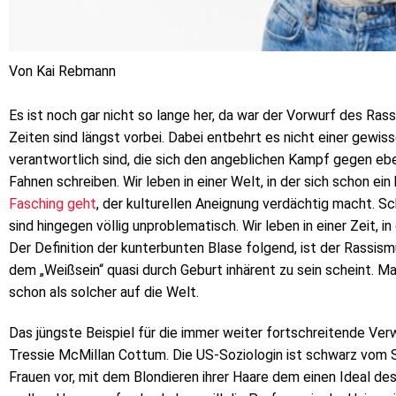
Von Kai Rebmann
Es ist noch gar nicht so lange her, da war der Vorwurf des Ra
Zeiten sind längst vorbei. Dabei entbehrt es nicht einer gewis
verantwortlich sind, die sich den angeblichen Kampf gegen eb
Fahnen schreiben. Wir leben in einer Welt, in der sich schon ein
Fasching geht
, der kulturellen Aneignung verdächtig macht. S
sind hingegen völlig unproblematisch. Wir leben in einer Zeit, in d
Der Definition der kunterbunten Blase folgend, ist der Rassi
dem „Weißsein“ quasi durch Geburt inhärent zu sein scheint. 
schon als solcher auf die Welt.
Das jüngste Beispiel für die immer weiter fortschreitende Ver
Tressie McMillan Cottum. Die US-Soziologin ist schwarz vom S
Frauen vor, mit dem Blondieren ihrer Haare dem einen Ideal d