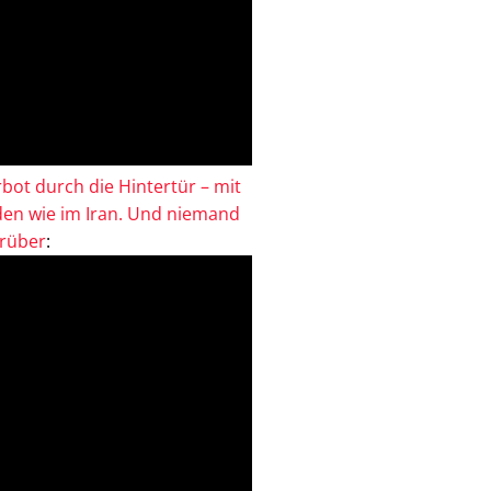
bot durch die Hintertür – mit
en wie im Iran. Und niemand
drüber
: