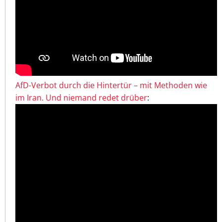
AfD-Verbot durch die Hintertür – mit Methoden wie
im Iran. Und niemand redet drüber
: