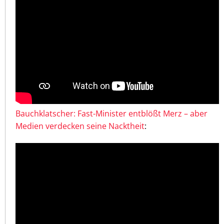
Bauchklatscher: Fast-Minister entblößt Merz – aber
Medien verdecken seine Nacktheit
: