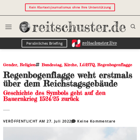
Kein Klartext-Journalismus ohne Ihre Unterstützung
Persönliches Briefing
Gender
,
Religion
Bundestag
,
Kirche
,
LGBTQ
,
Regenbogenflagge
Regenbogenflagge weht erstmals
über dem Reichstagsgebäude
Geschichte des Symbols geht auf den
Bauernkrieg 1524/25 zurück
VERÖFFENTLICHT AM
27. Juli 2022
Keine Kommentare