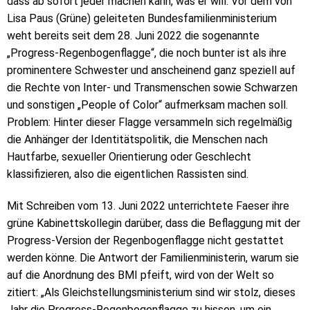
dass ab sofort jeder machen kann, was er will. Vor dem von
Lisa Paus (Grüne) geleiteten Bundesfamilienministerium
weht bereits seit dem 28. Juni 2022 die sogenannte
„Progress-Regenbogenflagge“, die noch bunter ist als ihre
prominentere Schwester und anscheinend ganz speziell auf
die Rechte von Inter- und Transmenschen sowie Schwarzen
und sonstigen „People of Color“ aufmerksam machen soll.
Problem: Hinter dieser Flagge versammeln sich regelmäßig
die Anhänger der Identitätspolitik, die Menschen nach
Hautfarbe, sexueller Orientierung oder Geschlecht
klassifizieren, also die eigentlichen Rassisten sind.
Mit Schreiben vom 13. Juni 2022 unterrichtete Faeser ihre
grüne Kabinettskollegin darüber, dass die Beflaggung mit der
Progress-Version der Regenbogenflagge nicht gestattet
werden könne. Die Antwort der Familienministerin, warum sie
auf die Anordnung des BMI pfeift, wird von der Welt so
zitiert: „Als Gleichstellungsministerium sind wir stolz, dieses
Jahr die Progress-Regenbogenflagge zu hissen, um ein