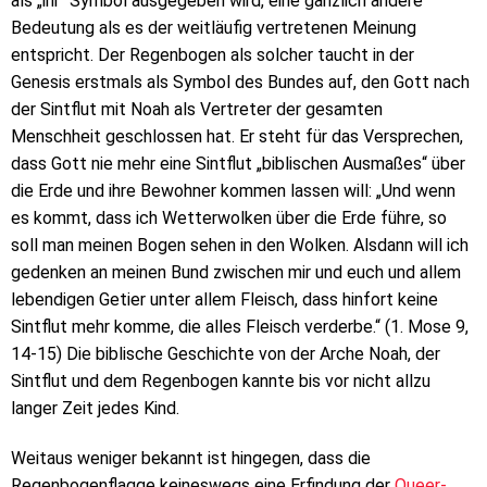
als „ihr“ Symbol ausgegeben wird, eine gänzlich andere
Bedeutung als es der weitläufig vertretenen Meinung
entspricht. Der Regenbogen als solcher taucht in der
Genesis erstmals als Symbol des Bundes auf, den Gott nach
der Sintflut mit Noah als Vertreter der gesamten
Menschheit geschlossen hat. Er steht für das Versprechen,
dass Gott nie mehr eine Sintflut „biblischen Ausmaßes“ über
die Erde und ihre Bewohner kommen lassen will: „Und wenn
es kommt, dass ich Wetterwolken über die Erde führe, so
soll man meinen Bogen sehen in den Wolken. Alsdann will ich
gedenken an meinen Bund zwischen mir und euch und allem
lebendigen Getier unter allem Fleisch, dass hinfort keine
Sintflut mehr komme, die alles Fleisch verderbe.“ (1. Mose 9,
14-15) Die biblische Geschichte von der Arche Noah, der
Sintflut und dem Regenbogen kannte bis vor nicht allzu
langer Zeit jedes Kind.
Weitaus weniger bekannt ist hingegen, dass die
Regenbogenflagge keineswegs eine Erfindung der
Queer-