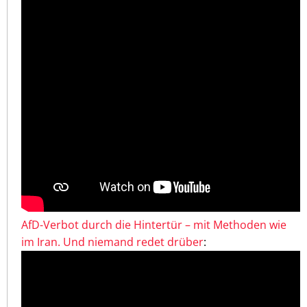
AfD-Verbot durch die Hintertür – mit Methoden wie
im Iran. Und niemand redet drüber
: