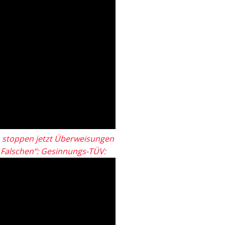
 stoppen jetzt Überweisungen
„Falschen“: Gesinnungs-TÜV: