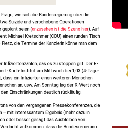
Frage, wie sich die Bundesregierung über die
twa Suizide und verschobene Operationen
e geplant seien (
anzusehen ist die Szene hier
). Auf
dent Michael Kretschmer (CDU) einen runden Tisch
 Fietz, die Termine der Kanzlerin könne man dem
nfiziertenzahlen, das es zu stoppen gilt. Der R-
obert-Koch-Institut am Mittwoch bei 1,03 (4-Tage-
, dass ein Infizierter einen weiteren Menschen
 Menschen an, usw. Am Sonntag lag der R-Wert noch
 den Einschränkungen deutlich rückläufig.
orona von den vergangenen Pressekonferenzen, die
ch – mit interessantem Ergebnis (mehr dazu in
ten oder besser gesagt das Ausbleiben von
n Verdacht aufkommen, dass die Bundesregierung