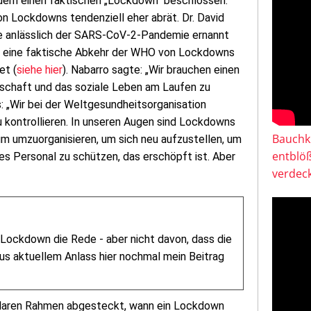
ern einen faktischen „Lockdown“ beschlossen.
n Lockdowns tendenziell eher abrät. Dr. David
ie anlässlich der SARS-CoV-2-Pandemie ernannt
eine faktische Abkehr der WHO von Lockdowns
et (
siehe hier
). Nabarro sagte: „Wir brauchen einen
rtschaft und das soziale Leben am Laufen zu
s: „Wir bei der Weltgesundheitsorganisation
 kontrollieren. In unseren Augen sind Lockdowns
Bauchkl
 um umzuorganisieren, um sich neu aufzustellen, um
entblö
es Personal zu schützen, das erschöpft ist. Aber
verdeck
 Lockdown die Rede - aber nicht davon, dass die
s aktuellem Anlass hier nochmal mein Beitrag
 klaren Rahmen abgesteckt, wann ein Lockdown