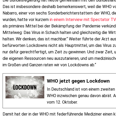
Die Bundesregierung hat heute gemeinsam mit den Bundesländ
Das ist insbesondere deshalb bemerkenswert, weil die WHO vo
Nabarro, einer von sechs Sonderberichterstattern der WHO, d
wurden, hatte vor kurzem
in einem Interview mit Spectator TV
als primäres Mittel bei der Bekämpfung der Pandemie verkünd
Mittelweg: Das Virus in Schach halten und gleichzeitig die Wi
halten. Wir denken, das ist machbar.“ Weiter führte der Arzt au
befürworten Lockdowns nicht als Hauptmittel, um das Virus zu
nur dafür gerechtfertigt, um Zeit zu gewinnen. Und zwar Zeit,
die eigenen Ressourcen neu auszutarieren, und um medizinisch
im Großen und Ganzen raten wir von Lockdowns ab.“
WHO jetzt gegen Lockdown
In Deutschland ist von einem zweiten
WHO inzwischen genau davon abrät. Au
vom 12. Oktober.
Damit hat der in der WHO mit federführende Mediziner einen