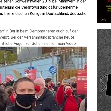
seltenen Schweinswalen 2019 bei Manövern in der
inisterium die Verantwortung dafür übernehme.
s thailändischen Königs in Deutschland, deutsche
darf in Berlin beim Demonstrieren auch auf den
hreibt. Bei der Versammlungsbranche heute
ämtliche Augen zu! Sehen sie hier mein Video: