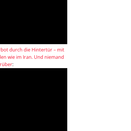
bot durch die Hintertür – mit
en wie im Iran. Und niemand
drüber
: