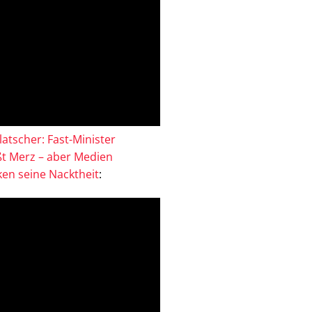
atscher: Fast-Minister
ßt Merz – aber Medien
en seine Nacktheit
: