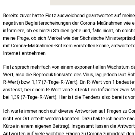
Bereits zuvor hatte Fietz ausweichend geantwortet auf meine 
negativen Begleiterscheinungen der Corona-Maßnahmen wie e
informiere, ob es hierzu Studien gebe und, falls nicht, ob solch
meine Frage, ob sich Merkel wie der Sächsische Ministerpräsi
mit Corona-Maßnahmen-Kritikern vorstellen könne, antwortete
Internet entnehmen.
Fietz sprach mehrfach von einem exponentiellen Wachstum der I
Wert, also die Reproduktionsrate des Virus, lag jedoch laut R
R-Wert) bzw. 1,17 (7-Tage-R-Wert). Ein R-Wert von 1 bedeutet
ansteckt, bei einem R-Wert von 2 steckt ein Infizierter zwei
bei 1,39 (7-Tage-R-Wert). Hier ist die Tendenz also bereits vor
Ich warte immer noch auf diverse Antworten auf Fragen zu C
nicht vor Ort erteilt werden konnten. Dazu hakte ich heute na
Kürze in einem eigenen Beitrag). Insgesamt lassen die Antwor
Antworten auf viele wichtige Fragen zu Corona zumindest de