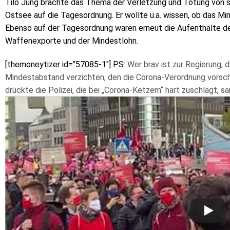
Tilo Jung brachte das Thema der Verletzung und Tötung von 
Ostsee auf die Tagesordnung. Er wollte u.a. wissen, ob das M
Ebenso auf der Tagesordnung waren erneut die Aufenthalte de
Waffenexporte und der Mindestlohn.
[themoneytizer id=“57085-1″] PS:
Wer brav ist zur Regierung, 
Mindestabstand verzichten, den die Corona-Verordnung vorsc
drückte die Polizei, die bei „Corona-Ketzern“ hart zuschlägt, s