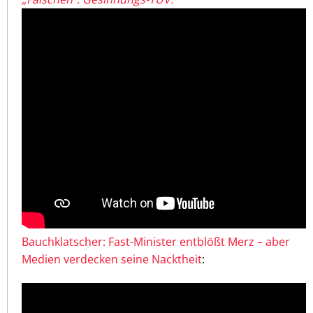
Bauchklatscher: Fast-Minister entblößt Merz – aber
Medien verdecken seine Nacktheit
: