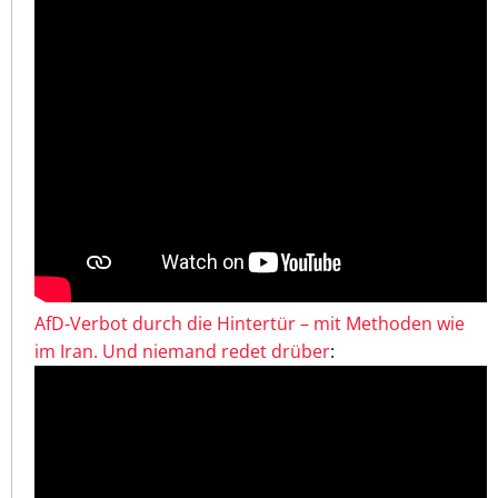
AfD-Verbot durch die Hintertür – mit Methoden wie
im Iran. Und niemand redet drüber
: