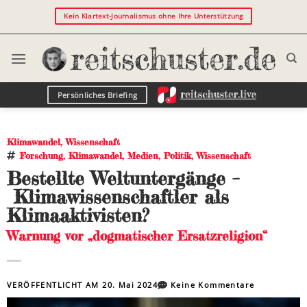
Kein Klartext-Journalismus ohne Ihre Unterstützung
Persönliches Briefing
Klimawandel
,
Wissenschaft
Forschung
,
Klimawandel
,
Medien
,
Politik
,
Wissenschaft
Bestellte Weltuntergänge –
Klimawissenschaftler als
Klimaaktivisten?
Warnung vor „dogmatischer Ersatzreligion“
VERÖFFENTLICHT AM
20. Mai 2024
Keine Kommentare