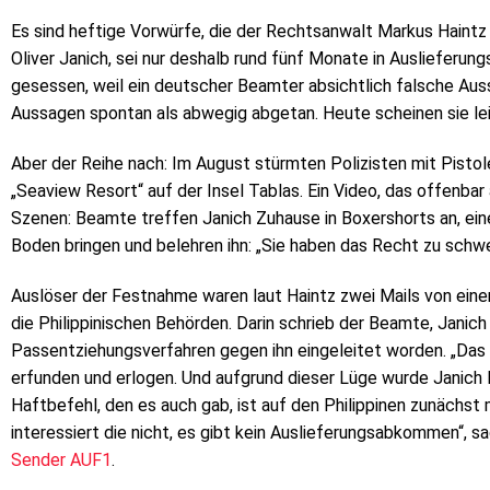
Es sind heftige Vorwürfe, die der Rechtsanwalt Markus Haintz 
Oliver Janich, sei nur deshalb rund fünf Monate in Auslieferung
gesessen, weil ein deutscher Beamter absichtlich falsche Au
Aussagen spontan als abwegig abgetan. Heute scheinen sie lei
Aber der Reihe nach: Im August stürmten Polizisten mit Pist
„Seaview Resort“ auf der Insel Tablas. Ein Video, das offenba
Szenen: Beamte treffen Janich Zuhause in Boxershorts an, eine
Boden bringen und belehren ihn: „Sie haben das Recht zu schwe
Auslöser der Festnahme waren laut Haintz zwei Mails von ei
die Philippinischen Behörden. Darin schrieb der Beamte, Janich 
Passentziehungsverfahren gegen ihn eingeleitet worden. „Das wa
erfunden und erlogen. Und aufgrund dieser Lüge wurde Janich
Haftbefehl, den es auch gab, ist auf den Philippinen zunächst m
interessiert die nicht, es gibt kein Auslieferungsabkommen“, 
Sender AUF1
.