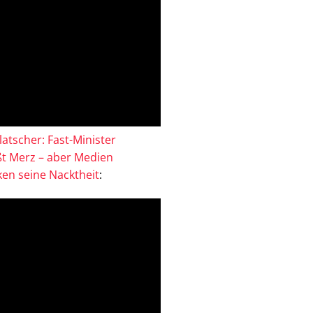
atscher: Fast-Minister
ßt Merz – aber Medien
en seine Nacktheit
: