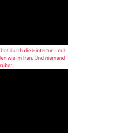
bot durch die Hintertür – mit
en wie im Iran. Und niemand
drüber
: