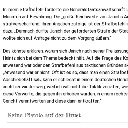
In ihrem Strafbefehl forderte die Generalstaatsanwaltschaft la
Monaten auf Bewährung. Die „große Reichweite von Janichs Ä
strafverschärfend. Ihren Angaben zufolge ist der Strafbefehl 
dazu: „Demnach dürfte Janich der geforderten Strafe der St
wollte sich auf Anfrage nicht zu dem Vorgang äußern.“
Das könnte erklären, warum sich Janich nach seiner Freilassun
Haintz sich bei dem Thema bedeckt hält. Auf die Frage des Ko
anwesend war oder den Strafbefehl aus taktischen Gründen akz
„Anwesend war er nicht. Oft ist es so, dass man einen Strafbef
Abschiebehaft saß, kann er schlecht in einem deutschen Geric
auch hier wieder weg, weil ich will nicht die Taktik verraten, w
diese Vorwürfe, die gegen ihn erhoben wurden, in einem recht
Gericht verantworten und diese dann entkräften.“
Keine Pistole auf der Brust