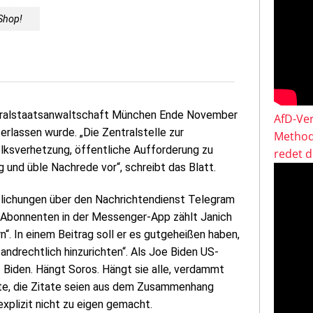
Shop!
eneralstaatsanwaltschaft München Ende November
AfD-Ver
erlassen wurde. „Die Zentralstelle zur
Method
lksverhetzung, öffentliche Aufforderung zu
redet 
g und üble Nachrede vor“, schreibt das Blatt.
ntlichungen über den Nachrichtendienst Telegram
 Abonnenten in der Messenger-App zählt Janich
. In einem Beitrag soll er es gutgeheißen haben,
andrechtlich hinzurichten“. Als Joe Biden US-
t Biden. Hängt Soros. Hängt sie alle, verdammt
gte, die Zitate seien aus dem Zusammenhang
 explizit nicht zu eigen gemacht.