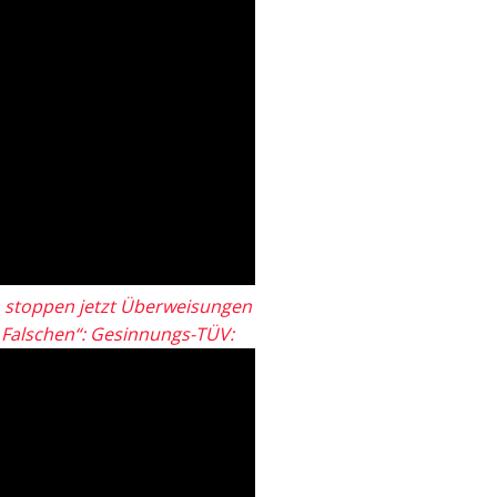
 stoppen jetzt Überweisungen
„Falschen“: Gesinnungs-TÜV: