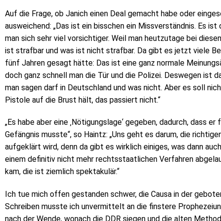
Auf die Frage, ob Janich einen Deal gemacht habe oder einge
ausweichend: „Das ist ein bisschen ein Missverständnis. Es ist
man sich sehr viel vorsichtiger. Weil man heutzutage bei dies
ist strafbar und was ist nicht strafbar. Da gibt es jetzt viele B
fünf Jahren gesagt hätte: Das ist eine ganz normale Meinung
doch ganz schnell man die Tür und die Polizei. Deswegen ist da
man sagen darf in Deutschland und was nicht. Aber es soll nic
Pistole auf die Brust hält, das passiert nicht.“
„Es habe aber eine ‚Nötigungslage‘ gegeben, dadurch, dass er f
Gefängnis musste“, so Haintz: „Uns geht es darum, die richtigen
aufgeklärt wird, denn da gibt es wirklich einiges, was dann auch
einem definitiv nicht mehr rechtsstaatlichen Verfahren abgelau
kam, die ist ziemlich spektakulär.“
Ich tue mich offen gestanden schwer, die Causa in der gebot
Schreiben musste ich unvermittelt an die finstere Prophezeiu
nach der Wende, wonach die DDR siegen und die alten Method