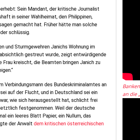
erhebt: Sein Mandant, der kritische Journalist
shaft in seiner Wahlheimat, den Philippinen,
ssagen gemacht hat. Früher hätte man solche
der schlüssig.
olen und Sturmgewehren Janichs Wohnung im
r absichtlich gestreut wurde, zeigt entwürdigende
 Frau kreischt, die Beamten bringen Janich zu
igen.“
nem Verbindungsmann des Bundeskriminalamtes an
Banken
sei auf der Flucht, und in Deutschland sei ein
an die 
r, wie sich herausgestellt hat, schlicht frei
 letztlich festgenommen. Weil der deutsche
al ein leeres Blatt Papier, ein Nullum, das
sagte der Anwalt
d
em kritischen österreichischen