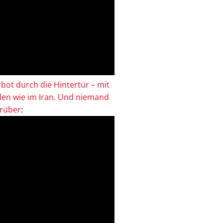
bot durch die Hintertür – mit
en wie im Iran. Und niemand
drüber
: