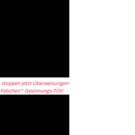
 stoppen jetzt Überweisungen
„Falschen“: Gesinnungs-TÜV: