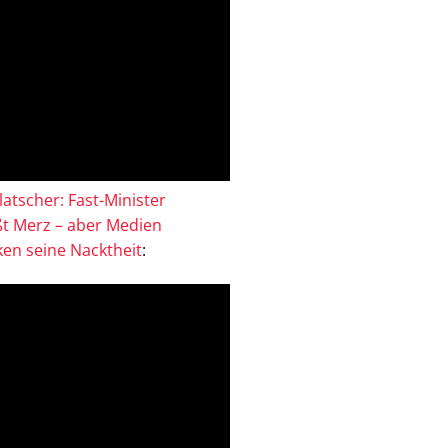
atscher: Fast-Minister
ßt Merz – aber Medien
en seine Nacktheit
: