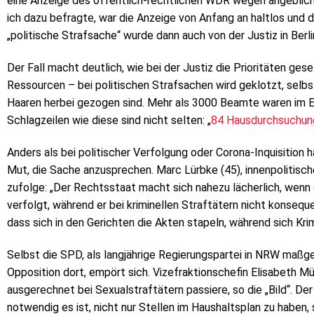
eine Anzeige des öffentlich-rechtlichen WDR wegen angebliche
ich dazu befragte, war die Anzeige von Anfang an haltlos und 
„politische Strafsache“ wurde dann auch von der Justiz in Berli
Der Fall macht deutlich, wie bei der Justiz die Prioritäten ges
Ressourcen – bei politischen Strafsachen wird geklotzt, selbs
Haaren herbei gezogen sind. Mehr als 3000 Beamte waren im E
Schlagzeilen wie diese sind nicht selten: „
84 Hausdurchsuchung
Anders als bei politischer Verfolgung oder Corona-Inquisition 
Mut, die Sache anzusprechen. Marc Lürbke (45), innenpolitisch
zufolge: „Der Rechtsstaat macht sich nahezu lächerlich, wenn 
verfolgt, während er bei kriminellen Straftätern nicht konsequ
dass sich in den Gerichten die Akten stapeln, während sich Kri
Selbst die SPD, als langjährige Regierungspartei in NRW maßgeb
Opposition dort, empört sich. Vizefraktionschefin Elisabeth M
ausgerechnet bei Sexualstraftätern passiere, so die „Bild“. De
notwendig es ist, nicht nur Stellen im Haushaltsplan zu haben,