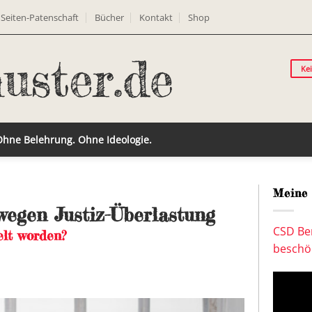
Seiten-Patenschaft
Bücher
Kontakt
Shop
Ke
 Ohne Belehrung. Ohne Ideologie.
Meine 
wegen Justiz-Überlastung
CSD Ber
elt worden?
beschön