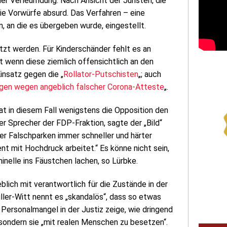
r Verleumdung. Nach Ansicht der Juristen, die
die Vorwürfe absurd. Das Verfahren – eine
n, an die es übergeben wurde, eingestellt.
etzt werden. Für Kinderschänder fehlt es an
t wenn diese ziemlich offensichtlich an den
insatz gegen die „
Rollator-Putschisten
„; auch
en wegen angeblich falscher Corona-Atteste
„.
hat in diesem Fall wenigstens die Opposition den
er Sprecher der FDP-Fraktion, sagte der „Bild“
er Falschparken immer schneller und härter
ent mit Hochdruck arbeitet.“ Es könne nicht sein,
minelle ins Fäustchen lachen, so Lürbke.
lich mit verantwortlich für die Zustände in der
üller-Witt nennt es „skandalös“, dass so etwas
r Personalmangel in der Justiz zeige, wie dringend
 sondern sie „mit realen Menschen zu besetzen“.