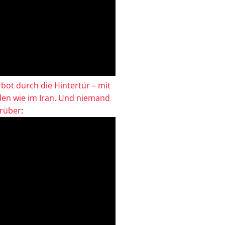
bot durch die Hintertür – mit
en wie im Iran. Und niemand
drüber
: