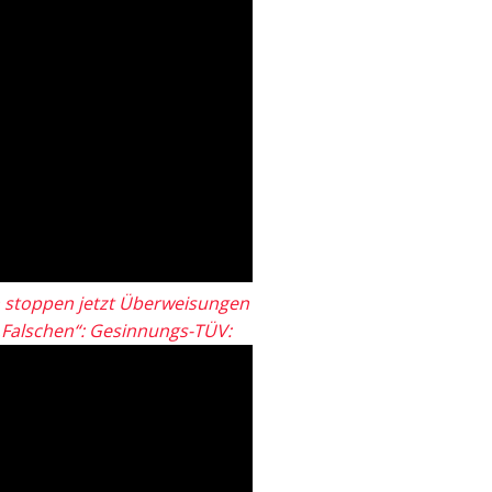
 stoppen jetzt Überweisungen
„Falschen“: Gesinnungs-TÜV: