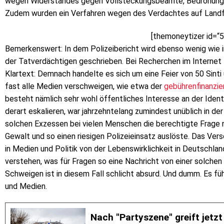
wegen Widerstandes gegen Vollsteckungsbeamte, Bedrohung un
Zudem wurden ein Verfahren wegen des Verdachtes auf Landfr
[themoneytizer id=“
Bemerkenswert: In dem Polizeibericht wird ebenso wenig wie i
der Tatverdächtigen geschrieben. Bei Recherchen im Internet 
Klartext: Demnach handelte es sich um eine Feier von 50 Sinti
fast alle Medien verschweigen, wie etwa der
gebührenfinanzie
besteht nämlich sehr wohl öffentliches Interesse an der Ident
derart eskalieren, war jahrzehntelang zumindest unüblich in der
solchen Exzessen bei vielen Menschen die berechtigte Frage n
Gewalt und so einen riesigen Polizeieinsatz auslöste. Das Ver
in Medien und Politik von der Lebenswirklichkeit in Deutschla
verstehen, was für Fragen so eine Nachricht von einer solchen E
Schweigen ist in diesem Fall schlicht absurd. Und dumm. Es füh
und Medien.
Nach "Partyszene" greift jetzt