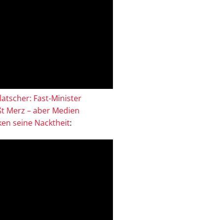
atscher: Fast-Minister
ßt Merz – aber Medien
en seine Nacktheit
: