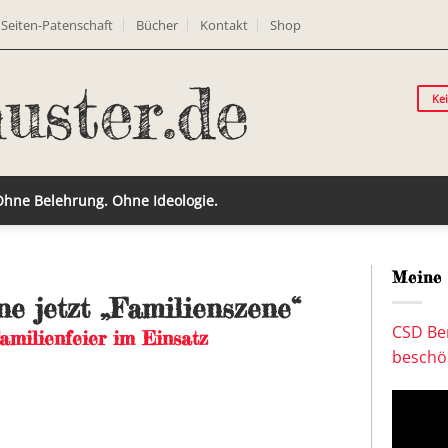
Seiten-Patenschaft
Bücher
Kontakt
Shop
Ke
 Ohne Belehrung. Ohne Ideologie.
Meine 
e jetzt „Familienszene“
CSD Ber
amilienfeier im Einsatz
beschön