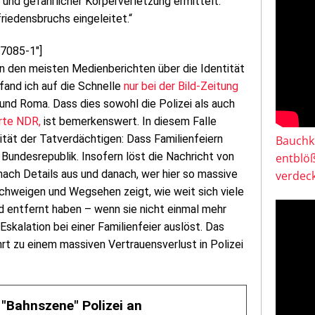
d gefährlicher Körperverletzung ermittelt.
iedensbruchs eingeleitet.“
57085-1″]
n den meisten Medienberichten über die Identität
fand ich auf die Schnelle
nur bei der Bild-Zeitung
 und Roma. Dass dies sowohl die Polizei als auch
rte NDR,
ist bemerkenswert. In diesem Falle
ität der Tatverdächtigen: Dass Familienfeiern
Bauchkl
 Bundesrepublik. Insofern löst die Nachricht von
entblö
ach Details aus und danach, wer hier so massive
verdeck
schweigen und Wegsehen zeigt, wie weit sich viele
nd entfernt haben – wenn sie nicht einmal mehr
skalation bei einer Familienfeier auslöst. Das
rt zu einem massiven Vertrauensverlust in Polizei
 "Bahnszene" Polizei an