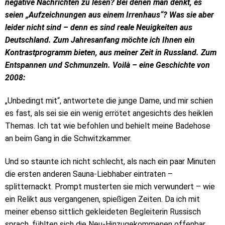
negative Nachrichten zu lesen? Bei denen man denkt, es
seien „Aufzeichnungen aus einem Irrenhaus“? Was sie aber
leider nicht sind – denn es sind reale Neuigkeiten aus
Deutschland. Zum Jahresanfang möchte ich Ihnen ein
Kontrastprogramm bieten, aus meiner Zeit in Russland. Zum
Entspannen und Schmunzeln. Voilà – eine Geschichte von
2008:
„Unbedingt mit“, antwortete die junge Dame, und mir schien
es fast, als sei sie ein wenig errötet angesichts des heiklen
Themas. Ich tat wie befohlen und behielt meine Badehose
an beim Gang in die Schwitzkammer.
Und so staunte ich nicht schlecht, als nach ein paar Minuten
die ersten anderen Sauna-Liebhaber eintraten –
splitternackt. Prompt musterten sie mich verwundert – wie
ein Relikt aus vergangenen, spießigen Zeiten. Da ich mit
meiner ebenso sittlich gekleideten Begleiterin Russisch
sprach, fühlten sich die Neu-Hinzugekommenen offenbar