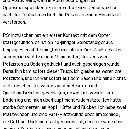
und Politik wäre, wäre in Polen oder Ungarn ein
Oppositionspolitiker bei einer verbotenen Demonstration
nach der Festnahme durch die Polizei an einem Herzinfarkt
verstorben.
PS: Inzwischen hat ein erster Kontakt mit dem Opfer
stattgefunden, es ist ein 40-jähriger Selbständiger aus
Leipzig. Er erzählte mir: „Ich bin nicht im Zick-Zack gelaufen,
sondern ich wollte einem Mann helfen, der von zwei
Polizisten zu Boden gedrückt und auch geschlagen wurde.
Daraufhin kam sofort dieser Trupp, ich glaube es waren drei
Polizisten, und ich war sofort auf dem Bauch und habe nichts
mehr gesehen. Ich wurde von den Beamten mit
Quarzhandschuhen geschlagen, obwohl ich wehrlos am
Boden lag und mich überhaupt nicht widersetzte. Ich hatte
starke Schmerzen, an Kopf, Hüfte und Rücken. Ich habe zwei
Platzwunden und eine Fast-Platzwunde oben am Schädel,
die Gott sei Dank nicht aufgegangen ist, denn die wäre dann
zwanzig Zentimeter lang gewesen. Ich wurde in einer