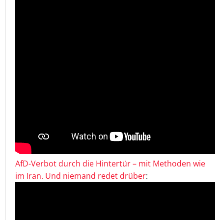
AfD-Verbot durch die Hintertür – mit Methoden wie
im Iran. Und niemand redet drüber
: