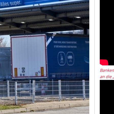
Banken
an die 