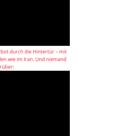
bot durch die Hintertür – mit
en wie im Iran. Und niemand
drüber
: