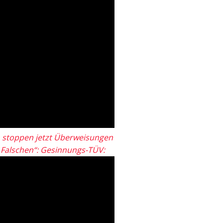
 stoppen jetzt Überweisungen
„Falschen“: Gesinnungs-TÜV: