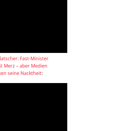
atscher: Fast-Minister
ßt Merz – aber Medien
en seine Nacktheit
: