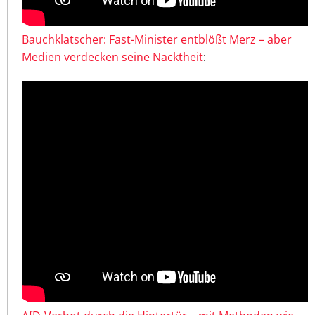
Bauchklatscher: Fast-Minister entblößt Merz – aber
Medien verdecken seine Nacktheit
: