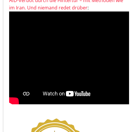
AfD-Verbot durch die Hintertür – mit Methoden wie
im Iran. Und niemand redet drüber
: