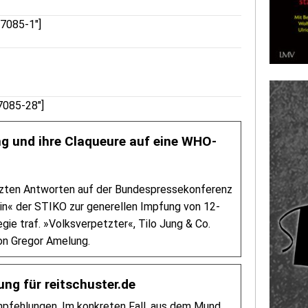
57085-1″]
7085-28″]
ng und ihre Claqueure auf eine WHO-
reizten Antworten auf der Bundespressekonferenz
Nein« der STIKO zur generellen Impfung von 12-
egie traf. »Volksverpetzter«, Tilo Jung & Co.
Von Gregor Amelung.
ng für reitschuster.de
mpfehlungen. Im konkreten Fall, aus dem Mund