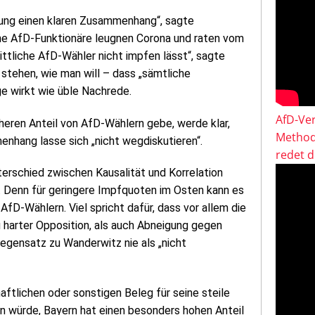
nung einen klaren Zusammenhang“, sagte
e AfD-Funktionäre leugnen Corona und raten vom
ittliche AfD-Wähler nicht impfen lässt“, sagte
stehen, wie man will – dass „sämtliche
ge wirkt wie üble Nachrede.
AfD-Ver
heren Anteil von AfD-Wählern gebe, werde klar,
Method
nhang lasse sich „nicht wegdiskutieren“.
redet 
terschied zwischen Kausalität und Korrelation
re. Denn für geringere Impfquoten im Osten kann es
AfD-Wählern. Viel spricht dafür, dass vor allem die
zu harter Opposition, als auch Abneigung gegen
egensatz zu Wanderwitz nie als „nicht
ftlichen oder sonstigen Beleg für seine steile
en würde, Bayern hat einen besonders hohen Anteil