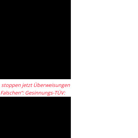
 stoppen jetzt Überweisungen
„Falschen“: Gesinnungs-TÜV: