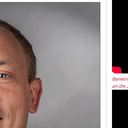
Banken
an die 