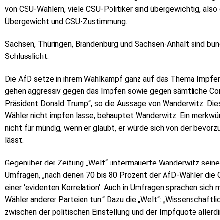
von CSU-Wählern, viele CSU-Politiker sind übergewichtig, als
Übergewicht und CSU-Zustimmung.
Sachsen, Thüringen, Brandenburg und Sachsen-Anhalt sind bu
Schlusslicht.
Die AfD setze in ihrem Wahlkampf ganz auf das Thema Impfen 
gehen aggressiv gegen das Impfen sowie gegen sämtliche Cor
Präsident Donald Trump“, so die Aussage von Wanderwitz. Dies
Wähler nicht impfen lasse, behauptet Wanderwitz. Ein merkwür
nicht für mündig, wenn er glaubt, er würde sich von der bevorz
lässt.
Gegenüber der Zeitung „Welt“ untermauerte Wanderwitz seine 
Umfragen, „nach denen 70 bis 80 Prozent der AfD-Wähler die
einer ‘evidenten Korrelation‘. Auch in Umfragen sprachen sich
Wähler anderer Parteien tun.“ Dazu die „Welt“: „Wissenschaftl
zwischen der politischen Einstellung und der Impfquote allerd