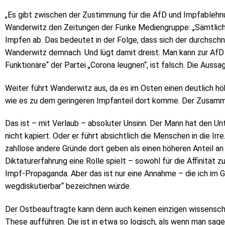
„Es gibt zwischen der Zustimmung für die AfD und Impfableh
Wanderwitz den Zeitungen der Funke Mediengruppe: „Sämtlich
Impfen ab. Das bedeutet in der Folge, dass sich der durchschn
Wanderwitz demnach. Und lügt damit dreist. Man kann zur AfD 
Funktionäre“ der Partei „Corona leugnen“, ist falsch. Die Aussa
Weiter führt Wanderwitz aus, da es im Osten einen deutlich hö
wie es zu dem geringeren Impfanteil dort komme. Der Zusamme
Das ist – mit Verlaub – absoluter Unsinn. Der Mann hat den Un
nicht kapiert. Oder er führt absichtlich die Menschen in die Ir
zahllose andere Gründe dort geben als einen höheren Anteil an 
Diktaturerfahrung eine Rolle spielt – sowohl für die Affinität 
Impf-Propaganda. Aber das ist nur eine Annahme – die ich im G
wegdiskutierbar“ bezeichnen würde.
Der Ostbeauftragte kann denn auch keinen einzigen wissenscha
These aufführen. Die ist in etwa so logisch, als wenn man sag