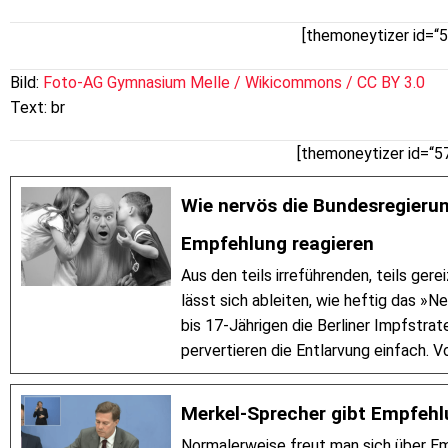
[themoneytizer id=“
Bild:
Foto-AG Gymnasium Melle
/ Wikicommons / CC BY 3.0
Text: br
[themoneytizer id=“5
Wie nervös die Bundesregieru
Empfehlung reagieren
Aus den teils irreführenden, teils ge
lässt sich ableiten, wie heftig das »
bis 17-Jährigen die Berliner Impfstrat
pervertieren die Entlarvung einfach. 
Merkel-Sprecher gibt Empfehlu
Normalerweise freut man sich über E