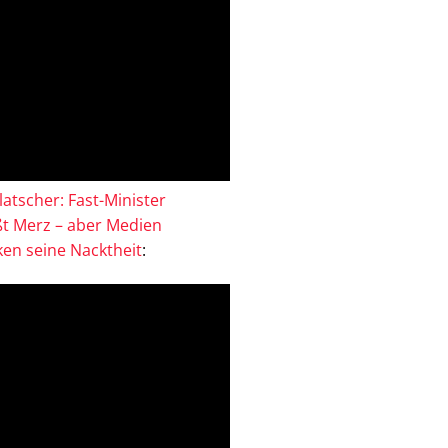
atscher: Fast-Minister
ßt Merz – aber Medien
en seine Nacktheit
: