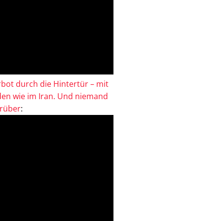
bot durch die Hintertür – mit
en wie im Iran. Und niemand
drüber
: