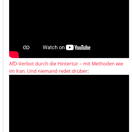
AfD-Verbot durch die Hintertür – mit Methoden wie
im Iran. Und niemand redet drüber
: