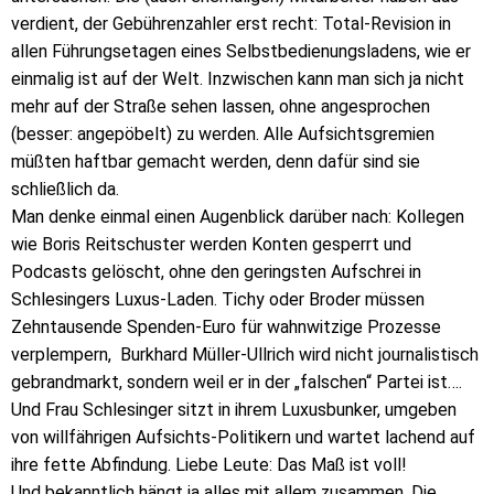
verdient, der Gebührenzahler erst recht: Total-Revision in
allen Führungsetagen eines Selbstbedienungsladens, wie er
einmalig ist auf der Welt. Inzwischen kann man sich ja nicht
mehr auf der Straße sehen lassen, ohne angesprochen
(besser: angepöbelt) zu werden. Alle Aufsichtsgremien
müßten haftbar gemacht werden, denn dafür sind sie
schließlich da.
Man denke einmal einen Augenblick darüber nach: Kollegen
wie Boris Reitschuster werden Konten gesperrt und
Podcasts gelöscht, ohne den geringsten Aufschrei in
Schlesingers Luxus-Laden. Tichy oder Broder müssen
Zehntausende Spenden-Euro für wahnwitzige Prozesse
verplempern, Burkhard Müller-Ullrich wird nicht journalistisch
gebrandmarkt, sondern weil er in der „falschen“ Partei ist….
Und Frau Schlesinger sitzt in ihrem Luxusbunker, umgeben
von willfährigen Aufsichts-Politikern und wartet lachend auf
ihre fette Abfindung. Liebe Leute: Das Maß ist voll!
Und bekanntlich hängt ja alles mit allem zusammen. Die