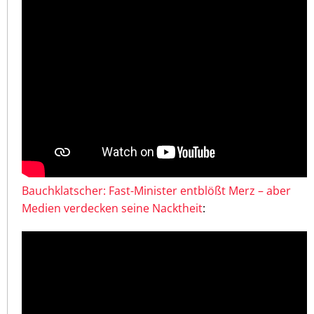
Bauchklatscher: Fast-Minister entblößt Merz – aber
Medien verdecken seine Nacktheit
: