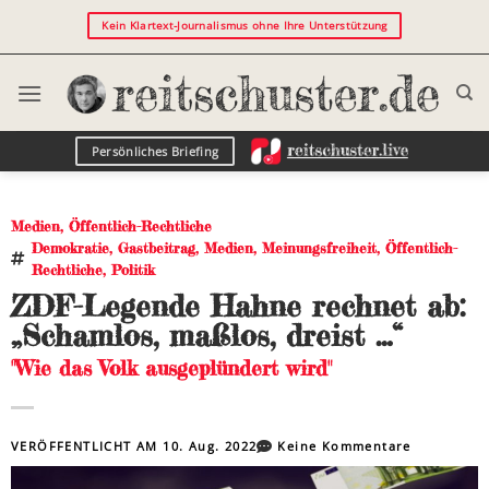
Kein Klartext-Journalismus ohne Ihre Unterstützung
Persönliches Briefing
Medien
,
Öffentlich-Rechtliche
Demokratie
,
Gastbeitrag
,
Medien
,
Meinungsfreiheit
,
Öffentlich-
Rechtliche
,
Politik
ZDF-Legende Hahne rechnet ab:
„Schamlos, maßlos, dreist …“
"Wie das Volk ausgeplündert wird"
VERÖFFENTLICHT AM
10. Aug. 2022
Keine Kommentare