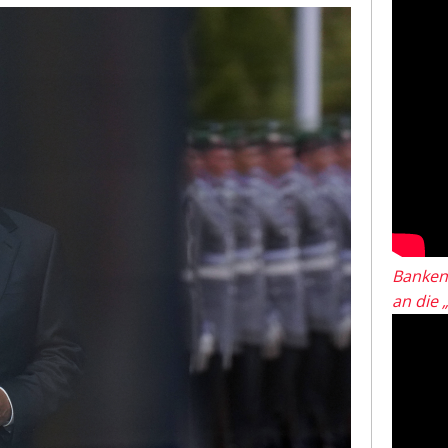
Banken
an die 