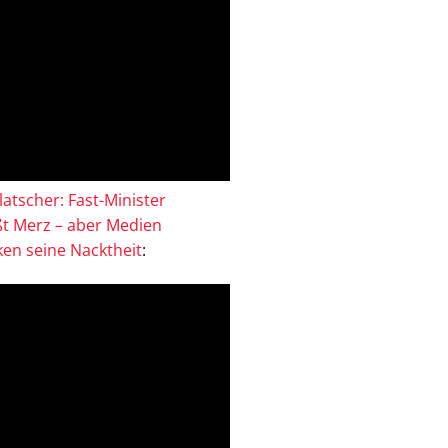
atscher: Fast-Minister
ßt Merz – aber Medien
en seine Nacktheit
: