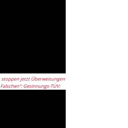
 stoppen jetzt Überweisungen
„Falschen“: Gesinnungs-TÜV: