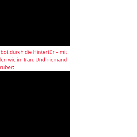
bot durch die Hintertür – mit
en wie im Iran. Und niemand
drüber
: