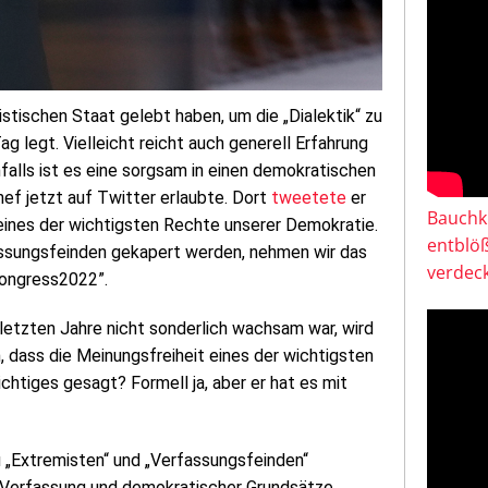
istischen Staat gelebt haben, um die „Dialektik“ zu
g legt. Vielleicht reicht auch generell Erfahrung
nfalls ist es eine sorgsam in einen demokratischen
hef jetzt auf Twitter erlaubte. Dort
tweetete
er
Bauchkl
t eines der wichtigsten Rechte unserer Demokratie.
entblö
sungsfeinden gekapert werden, nehmen wir das
verdeck
kongress2022”.
etzten Jahre nicht sonderlich wachsam war, wird
 dass die Meinungsfreiheit eines der wichtigsten
chtiges gesagt? Formell ja, aber er hat es mit
u „Extremisten“ und „Verfassungsfeinden“
r Verfassung und demokratischer Grundsätze.