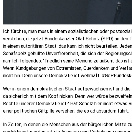
Ich fürchte, man muss in einem sozialistischen oder postsozial
verstehen, die jetzt Bundeskanzler Olaf Scholz (SPD) an den Ta
in einem autoritären Staat, das kann ich nicht beurteilen. Jede
Schafspelz gehüllte Unverfrorenheit, die sich der Regierungsc
nämlich folgendes: “Friedlich seine Meinung zu äußern, das is
Wenn Kundgebungen von Extremisten, Querdenkern und Verfas
nicht hin. Denn unsere Demokratie ist wehrhaft. #GdPBundes
Wer in einem demokratischen Staat aufgewachsen ist und die l
da sicherlich mit dem Kopf nicken. Denn wer würde bezweifeln,
Rechte unserer Demokratie ist? Hat Scholz hier nicht etwas Ri
einer politischen Giftpille versehen, die es ad absurdum führt.
In Zeiten, in denen die Menschen aus der bürgerlichen Mitte z
umdeklariert werden, ist die Aussage eine Verhöhnung unsere