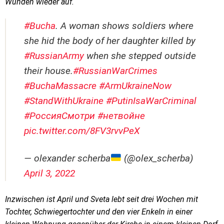
Wunden wieder auf.
#Bucha
. A woman shows soldiers where
she hid the body of her daughter killed by
#RussianArmy
when she stepped outside
their house.
#RussianWarCrimes
#BuchaMassacre
#ArmUkraineNow
#StandWithUkraine
#PutinIsaWarCriminal
#РоссияСмотри
#нетвойне
pic.twitter.com/8FV3rvvPeX
— olexander scherba
(@olex_scherba)
April 3, 2022
Inzwischen ist April und Sveta lebt seit drei Wochen mit
Tochter, Schwiegertochter und den vier Enkeln in einer