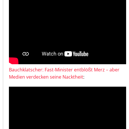
Bauchklatscher: Fast-Minister entblößt Merz – aber
Medien verdecken seine Nacktheit
: