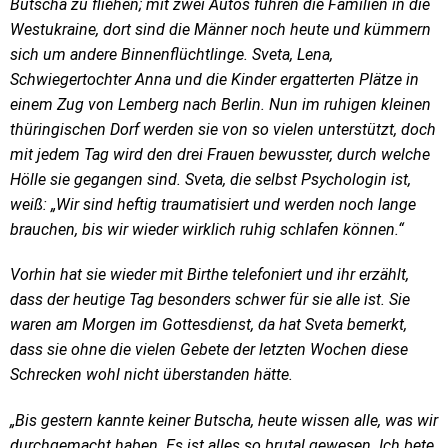
Butscha zu fliehen; mit zwei Autos fuhren die Familien in die
Westukraine, dort sind die Männer noch heute und kümmern
sich um andere Binnenflüchtlinge. Sveta, Lena,
Schwiegertochter Anna und die Kinder ergatterten Plätze in
einem Zug von Lemberg nach Berlin. Nun im ruhigen kleinen
thüringischen Dorf werden sie von so vielen unterstützt, doch
mit jedem Tag wird den drei Frauen bewusster, durch welche
Hölle sie gegangen sind. Sveta, die selbst Psychologin ist,
weiß: „Wir sind heftig traumatisiert und werden noch lange
brauchen, bis wir wieder wirklich ruhig schlafen können.“
Vorhin hat sie wieder mit Birthe telefoniert und ihr erzählt,
dass der heutige Tag besonders schwer für sie alle ist. Sie
waren am Morgen im Gottesdienst, da hat Sveta bemerkt,
dass sie ohne die vielen Gebete der letzten Wochen diese
Schrecken wohl nicht überstanden hätte.
„Bis gestern kannte keiner Butscha, heute wissen alle, was wir
durchgemacht haben. Es ist alles so brutal gewesen. Ich bete