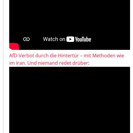
AfD-Verbot durch die Hintertür – mit Methoden wie
im Iran. Und niemand redet drüber
: