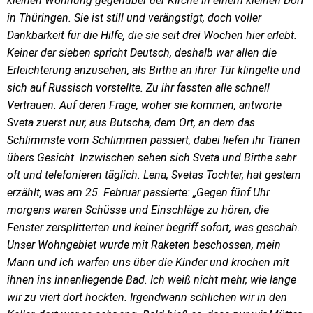
kleinen Wohnung gegenüber der Kirche in einem kleinen Dorf
in Thüringen. Sie ist still und verängstigt, doch voller
Dankbarkeit für die Hilfe, die sie seit drei Wochen hier erlebt.
Keiner der sieben spricht Deutsch, deshalb war allen die
Erleichterung anzusehen, als Birthe an ihrer Tür klingelte und
sich auf Russisch vorstellte. Zu ihr fassten alle schnell
Vertrauen. Auf deren Frage, woher sie kommen, antworte
Sveta zuerst nur, aus Butscha, dem Ort, an dem das
Schlimmste vom Schlimmen passiert, dabei liefen ihr Tränen
übers Gesicht. Inzwischen sehen sich Sveta und Birthe sehr
oft und telefonieren täglich. Lena, Svetas Tochter, hat gestern
erzählt, was am 25. Februar passierte: „Gegen fünf Uhr
morgens waren Schüsse und Einschläge zu hören, die
Fenster zersplitterten und keiner begriff sofort, was geschah.
Unser Wohngebiet wurde mit Raketen beschossen, mein
Mann und ich warfen uns über die Kinder und krochen mit
ihnen ins innenliegende Bad. Ich weiß nicht mehr, wie lange
wir zu viert dort hockten. Irgendwann schlichen wir in den