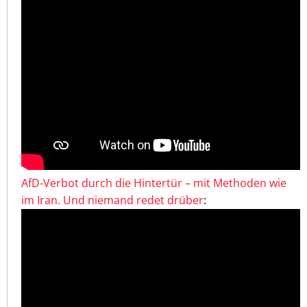
AfD-Verbot durch die Hintertür – mit Methoden wie
im Iran. Und niemand redet drüber
: