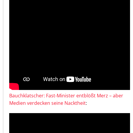
Bauchklatscher: Fast-Minister entblößt Merz – aber
Medien verdecken seine Nacktheit
: