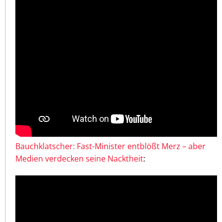
Bauchklatscher: Fast-Minister entblößt Merz – aber
Medien verdecken seine Nacktheit
: