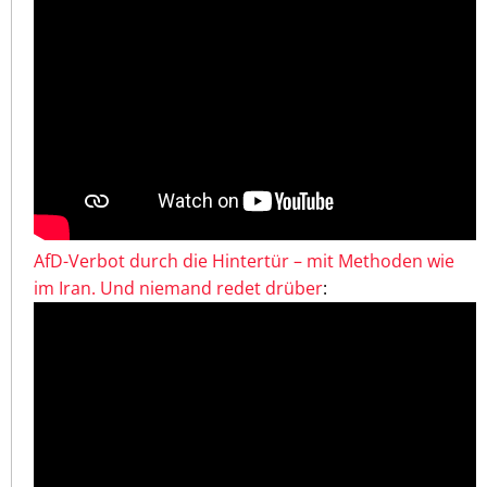
AfD-Verbot durch die Hintertür – mit Methoden wie
im Iran. Und niemand redet drüber
: