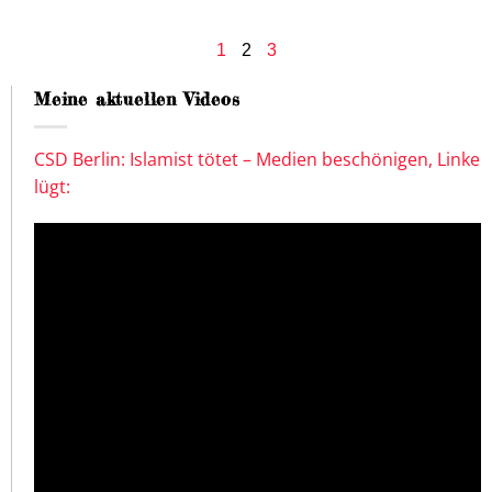
1
2
3
Meine aktuellen Videos
CSD Berlin: Islamist tötet – Medien beschönigen, Linke
lügt: