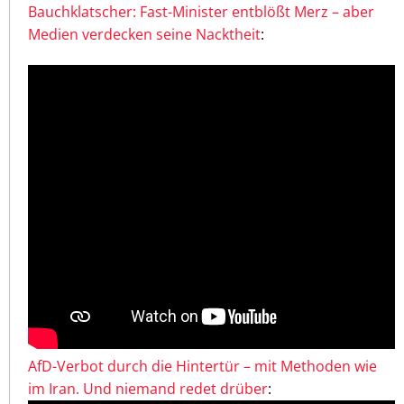
Bauchklatscher: Fast-Minister entblößt Merz – aber
Medien verdecken seine Nacktheit
:
AfD-Verbot durch die Hintertür – mit Methoden wie
im Iran. Und niemand redet drüber
: