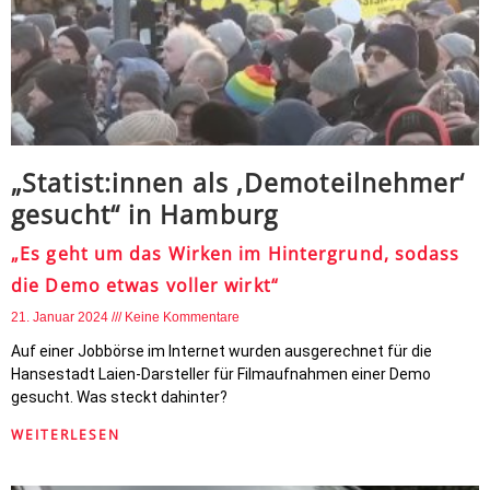
„Statist:innen als ‚Demoteilnehmer‘
gesucht“ in Hamburg
„Es geht um das Wirken im Hintergrund, sodass
die Demo etwas voller wirkt“
21. Januar 2024
Keine Kommentare
Auf einer Jobbörse im Internet wurden ausgerechnet für die
Hansestadt Laien-Darsteller für Filmaufnahmen einer Demo
gesucht. Was steckt dahinter?
WEITERLESEN