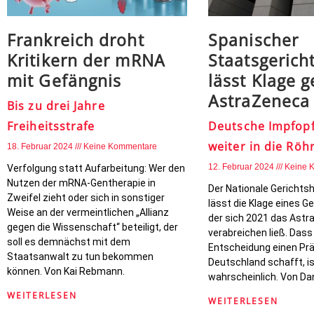
Frankreich droht
Spanischer
Kritikern der mRNA
Staatsgerich
mit Gefängnis
lässt Klage 
AstraZeneca
Bis zu drei Jahre
Freiheitsstrafe
Deutsche Impfop
weiter in die Röh
18. Februar 2024
Keine Kommentare
12. Februar 2024
Keine 
Verfolgung statt Aufarbeitung: Wer den
Nutzen der mRNA-Gentherapie in
Der Nationale Gerichtsh
Zweifel zieht oder sich in sonstiger
lässt die Klage eines G
Weise an der vermeintlichen „Allianz
der sich 2021 das Ast
gegen die Wissenschaft“ beteiligt, der
verabreichen ließ. Dass
soll es demnächst mit dem
Entscheidung einen Prä
Staatsanwalt zu tun bekommen
Deutschland schafft, i
können. Von Kai Rebmann.
wahrscheinlich. Von Da
WEITERLESEN
WEITERLESEN