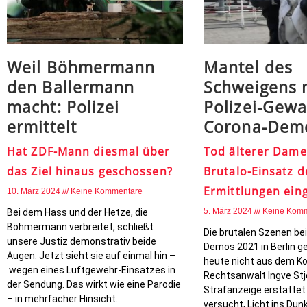
Weil Böhmermann
Mantel des
den Ballermann
Schweigens 
macht: Polizei
Polizei-Gewa
ermittelt
Corona-Dem
Hat ZDF-Mann diesmal über
Tod älterer Dame
das Ziel hinaus geschossen?
Brutalo-Einsatz de
Ermittlungen eing
10. März 2024
Keine Kommentare
5. März 2024
Keine Kom
Bei dem Hass und der Hetze, die
Böhmermann verbreitet, schließt
Die brutalen Szenen be
unsere Justiz demonstrativ beide
Demos 2021 in Berlin ge
Augen. Jetzt sieht sie auf einmal hin –
heute nicht aus dem Ko
wegen eines Luftgewehr-Einsatzes in
Rechtsanwalt Ingve Stj
der Sendung. Das wirkt wie eine Parodie
Strafanzeige erstattet
– in mehrfacher Hinsicht.
versucht, Licht ins Dun