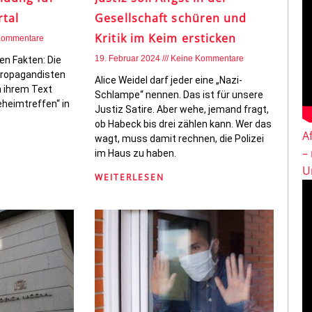
tal
Gesellschaft schüren und
Kritik im Keim ersticken
Kommentare
19. Februar 2024
Keine Kommentare
en Fakten: Die
 Propagandisten
Alice Weidel darf jeder eine „Nazi-
 ihrem Text
Schlampe“ nennen. Das ist für unsere
eheimtreffen“ in
Justiz Satire. Aber wehe, jemand fragt,
ob Habeck bis drei zählen kann. Wer das
A
wagt, muss damit rechnen, die Polizei
–
im Haus zu haben.
U
WEITERLESEN