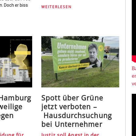
n. Doch er biss
WEITERLESEN
B
e
v
 Hamburg
Spott über Grüne
weilige
jetzt verboten –
egen
Hausdurchsuchung
bei Unternehmer
idung für
Justiz soll Angst in der