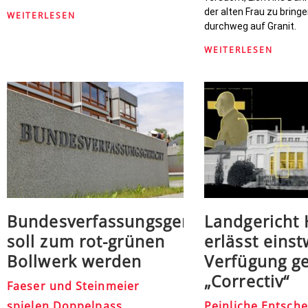
der alten Frau zu bringe
WEITERLESEN
durchweg auf Granit.
WEITERLESEN
Bundesverfassungsgericht
Landgericht
soll zum rot-grünen
erlässt einst
Bollwerk werden
Verfügung g
„Correctiv“
Faeser und Steinmeier
spielen Doppelpass
Peinliche Entsche