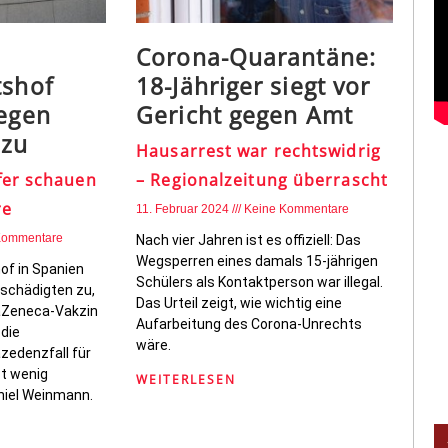
Corona-Quarantäne:
tshof
18-Jähriger siegt vor
gegen
Gericht gegen Amt
 zu
Hausarrest war rechtswidrig
fer schauen
– Regionalzeitung überrascht
re
11. Februar 2024
Keine Kommentare
Kommentare
Nach vier Jahren ist es offiziell: Das
Wegsperren eines damals 15-jährigen
of in Spanien
Schülers als Kontaktperson war illegal.
eschädigten zu,
Das Urteil zeigt, wie wichtig eine
raZeneca-Vakzin
Aufarbeitung des Corona-Unrechts
 die
wäre.
zedenzfall für
st wenig
WEITERLESEN
niel Weinmann.