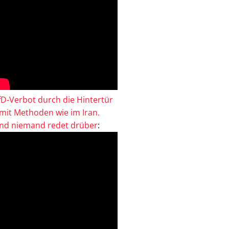
fD-Verbot durch die Hintertür
 mit Methoden wie im Iran.
nd niemand redet drüber
: