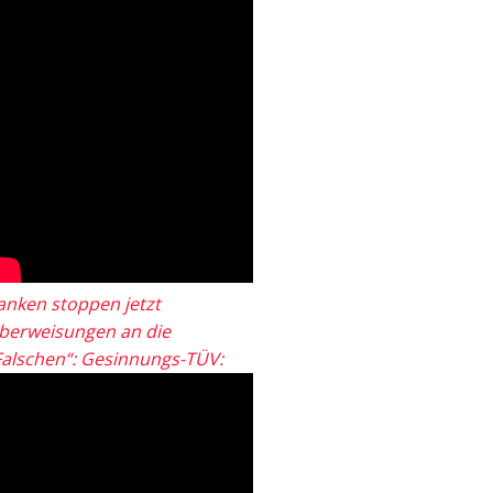
anken stoppen jetzt
berweisungen an die
Falschen“: Gesinnungs-TÜV: