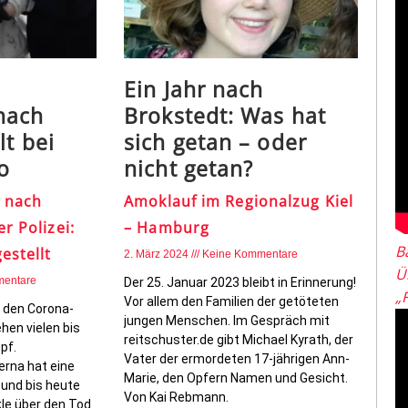
Ein Jahr nach
nach
Brokstedt: Was hat
lt bei
sich getan – oder
o
nicht getan?
 nach
Amoklauf im Regionalzug Kiel
r Polizei:
– Hamburg
B
estellt
2. März 2024
Keine Kommentare
Ü
mentare
Der 25. Januar 2023 bleibt in Erinnerung!
„
Vor allem den Familien der getöteten
i den Corona-
jungen Menschen. Im Gespräch mit
hen vielen bis
reitschuster.de gibt Michael Kyrath, der
pf.
Vater der ermordeten 17-jährigen Ann-
erna hat eine
Marie, den Opfern Namen und Gesicht.
 und bis heute
Von Kai Rebmann.
kle über den Tod