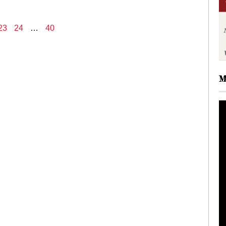
23
24
…
40
M