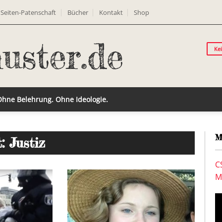
Seiten-Patenschaft
Bücher
Kontakt
Shop
Ke
 Ohne Belehrung. Ohne Ideologie.
M
: Justiz
C
M