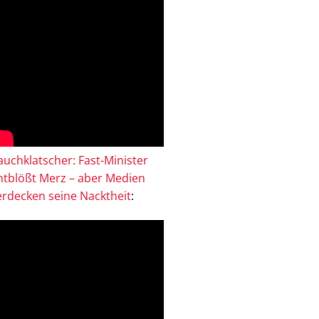
auchklatscher: Fast-Minister
ntblößt Merz – aber Medien
erdecken seine Nacktheit
: