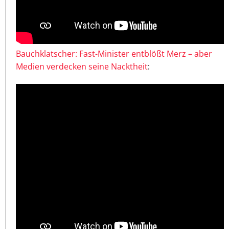
Bauchklatscher: Fast-Minister entblößt Merz – aber
Medien verdecken seine Nacktheit
: