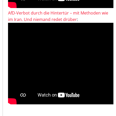
AfD-Verbot durch die Hintertür – mit Methoden wie
im Iran. Und niemand redet drüber
: