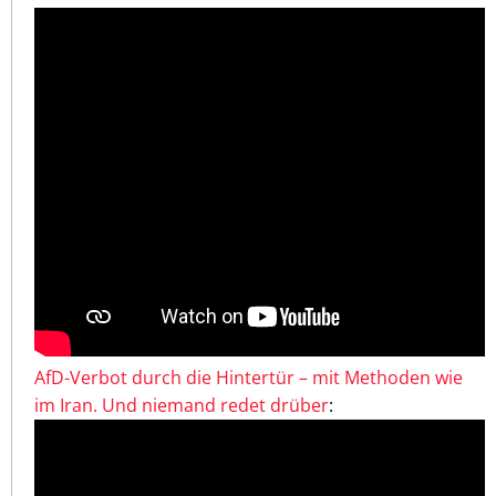
AfD-Verbot durch die Hintertür – mit Methoden wie
im Iran. Und niemand redet drüber
: