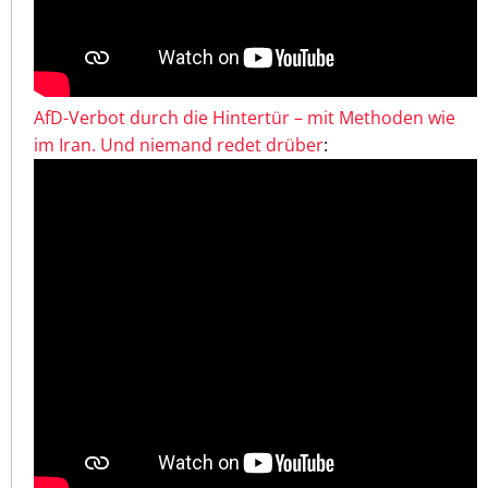
AfD-Verbot durch die Hintertür – mit Methoden wie
im Iran. Und niemand redet drüber
: