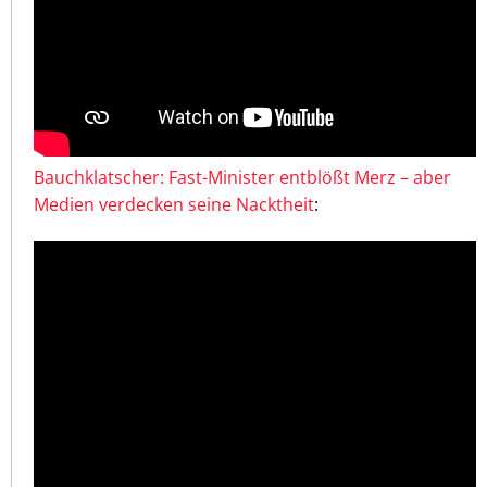
Bauchklatscher: Fast-Minister entblößt Merz – aber
Medien verdecken seine Nacktheit
: