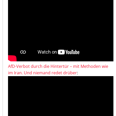
AfD-Verbot durch die Hintertür – mit Methoden wie
im Iran. Und niemand redet drüber
: