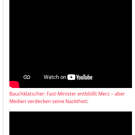
Bauchklatscher: Fast-Minister entblößt Merz – aber
Medien verdecken seine Nacktheit
: