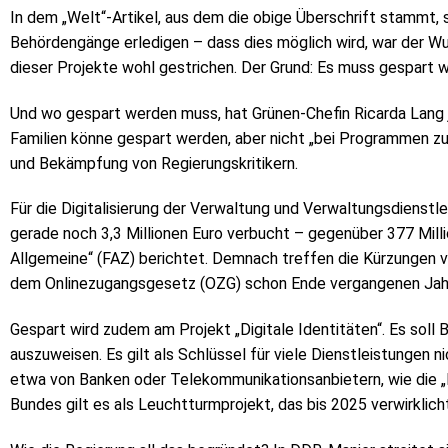
In dem „Welt“-Artikel, aus dem die obige Überschrift stammt,
Behördengänge erledigen – dass dies möglich wird, war der Wu
dieser Projekte wohl gestrichen. Der Grund: Es muss gespart w
Und wo gespart werden muss, hat Grünen-Chefin Ricarda Lang j
Familien könne gespart werden, aber nicht „bei Programmen z
und Bekämpfung von Regierungskritikern.
Für die Digitalisierung der Verwaltung und Verwaltungsdienstl
gerade noch 3,3 Millionen Euro verbucht – gegenüber 377 Millio
Allgemeine“ (FAZ) berichtet. Demnach treffen die Kürzungen v
dem Onlinezugangsgesetz (OZG) schon Ende vergangenen Jahres
Gespart wird zudem am Projekt „Digitale Identitäten“. Es soll 
auszuweisen. Es gilt als Schlüssel für viele Dienstleistungen n
etwa von Banken oder Telekommunikationsanbietern, wie die „FA
Bundes gilt es als Leuchtturmprojekt, das bis 2025 verwirklicht