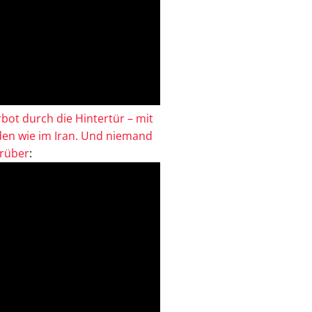
bot durch die Hintertür – mit
en wie im Iran. Und niemand
drüber
: