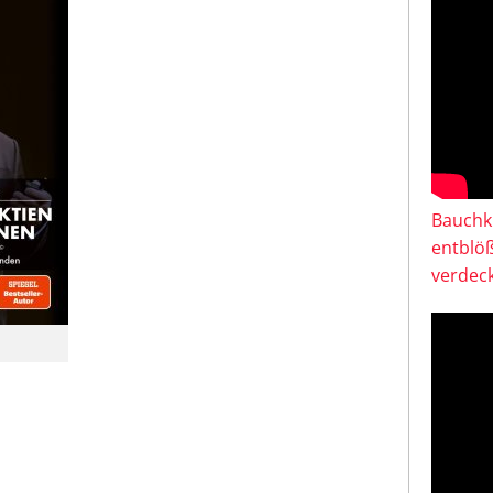
Bauchkl
entblö
verdeck
p