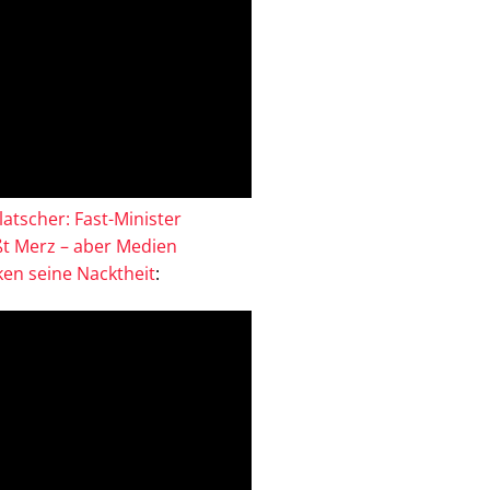
atscher: Fast-Minister
ßt Merz – aber Medien
en seine Nacktheit
: