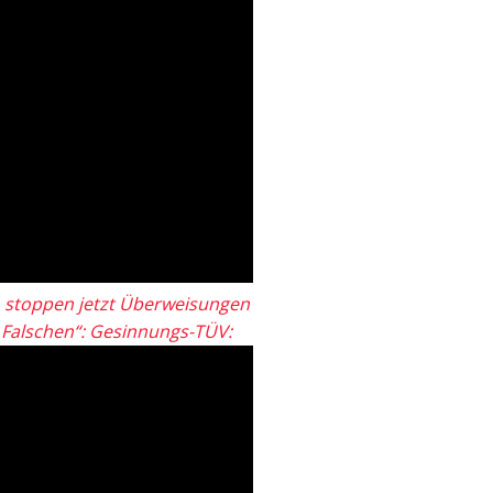
 stoppen jetzt Überweisungen
„Falschen“: Gesinnungs-TÜV: