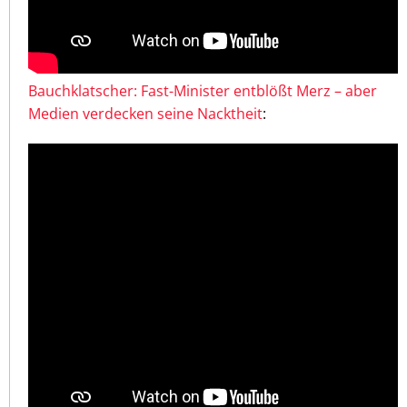
Bauchklatscher: Fast-Minister entblößt Merz – aber
Medien verdecken seine Nacktheit
: