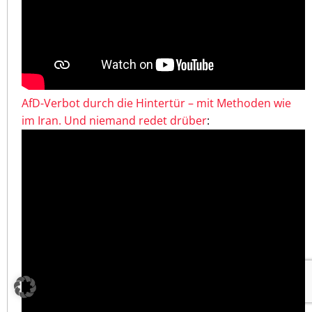
AfD-Verbot durch die Hintertür – mit Methoden wie
im Iran. Und niemand redet drüber
: