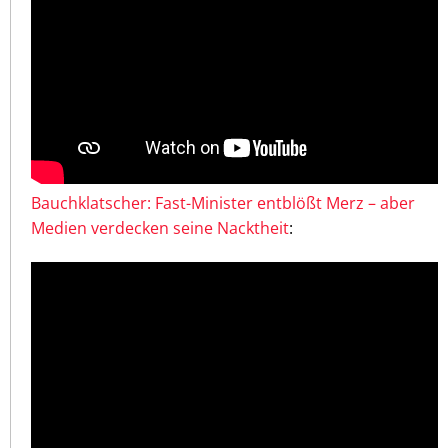
Bauchklatscher: Fast-Minister entblößt Merz – aber
Medien verdecken seine Nacktheit
: