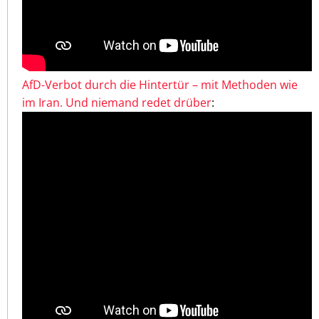
AfD-Verbot durch die Hintertür – mit Methoden wie
im Iran. Und niemand redet drüber
: