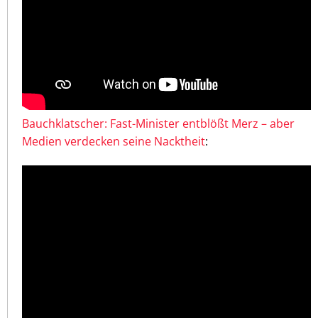
Bauchklatscher: Fast-Minister entblößt Merz – aber
Medien verdecken seine Nacktheit
: