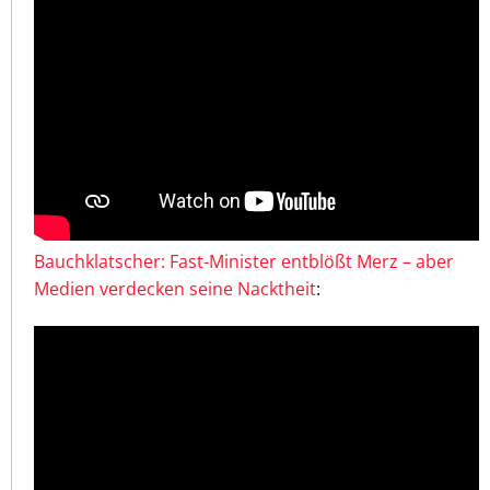
Bauchklatscher: Fast-Minister entblößt Merz – aber
Medien verdecken seine Nacktheit
: