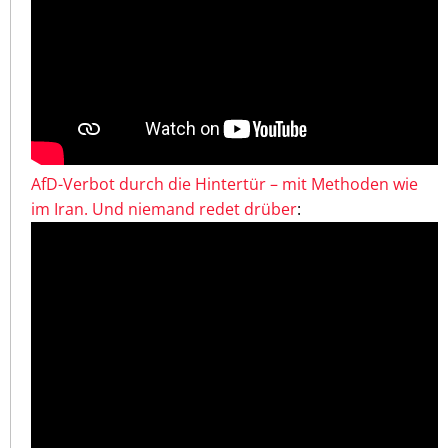
AfD-Verbot durch die Hintertür – mit Methoden wie
im Iran. Und niemand redet drüber
: