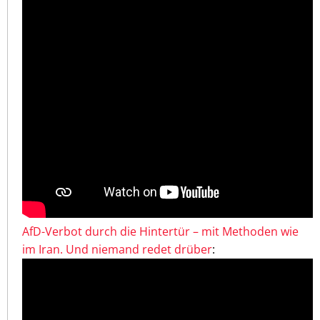
AfD-Verbot durch die Hintertür – mit Methoden wie
im Iran. Und niemand redet drüber
: