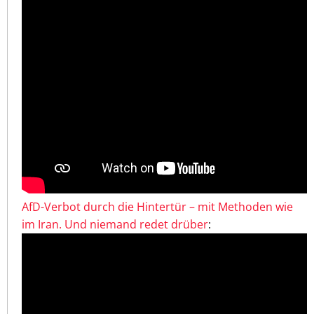
AfD-Verbot durch die Hintertür – mit Methoden wie
im Iran. Und niemand redet drüber
: