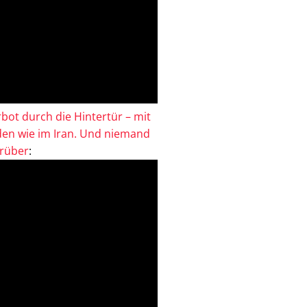
bot durch die Hintertür – mit
en wie im Iran. Und niemand
drüber
: