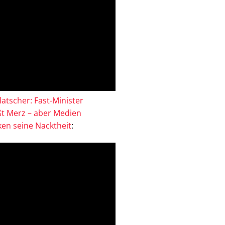
atscher: Fast-Minister
ßt Merz – aber Medien
en seine Nacktheit
: