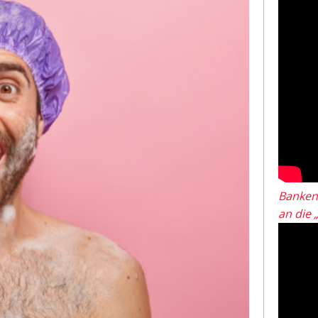
Banken
an die 