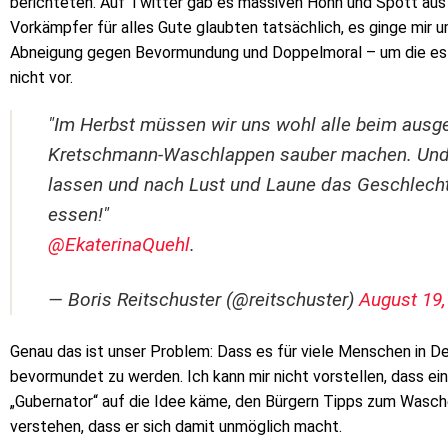
berichteten. Auf Twitter gab es massiven Hohn und Spott aus 
Vorkämpfer für alles Gute glaubten tatsächlich, es ginge mir
Abneigung gegen Bevormundung und Doppelmoral – um die es m
nicht vor.
"Im Herbst müssen wir uns wohl alle beim ausg
Kretschmann-Waschlappen sauber machen. Und u
lassen und nach Lust und Laune das Geschlech
essen!"
@EkaterinaQuehl
.
— Boris Reitschuster (@reitschuster)
August 19,
Genau das ist unser Problem: Dass es für viele Menschen in De
bevormundet zu werden. Ich kann mir nicht vorstellen, dass ei
„Gubernator“ auf die Idee käme, den Bürgern Tipps zum Wasche
verstehen, dass er sich damit unmöglich macht.