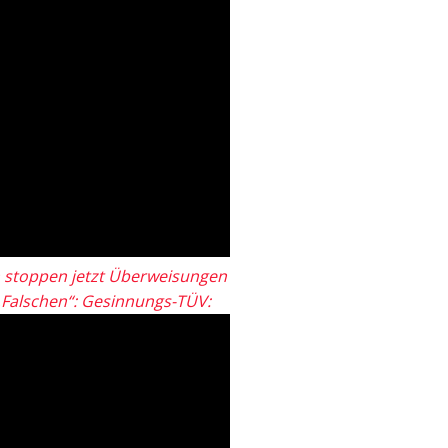
 stoppen jetzt Überweisungen
„Falschen“: Gesinnungs-TÜV: