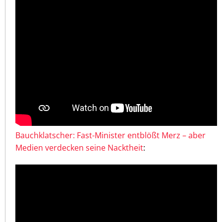
Bauchklatscher: Fast-Minister entblößt Merz – aber
Medien verdecken seine Nacktheit
: