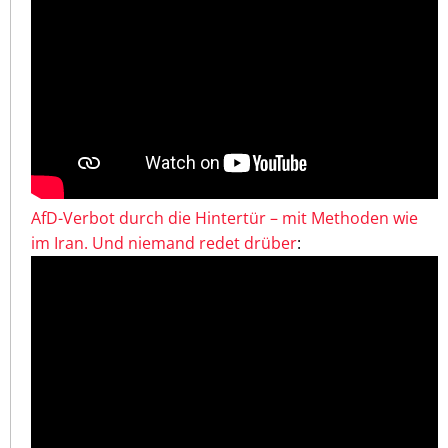
AfD-Verbot durch die Hintertür – mit Methoden wie
im Iran. Und niemand redet drüber
: