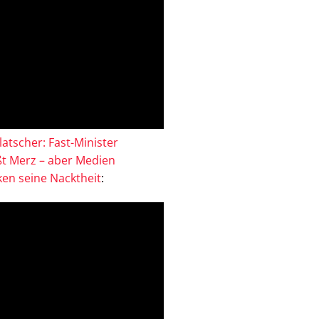
atscher: Fast-Minister
ßt Merz – aber Medien
en seine Nacktheit
: