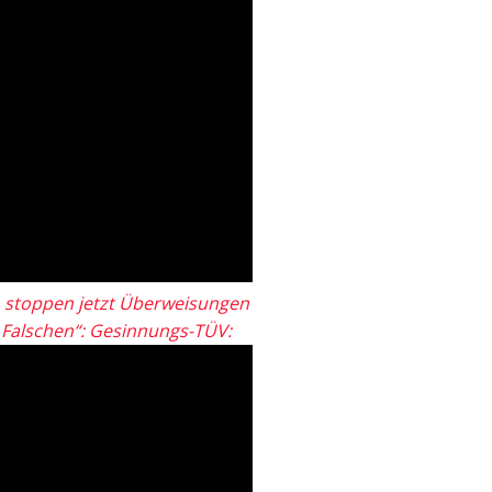
 stoppen jetzt Überweisungen
„Falschen“: Gesinnungs-TÜV: