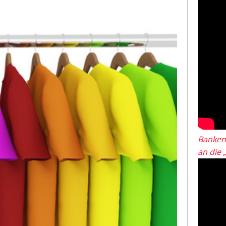
Banken
an die 