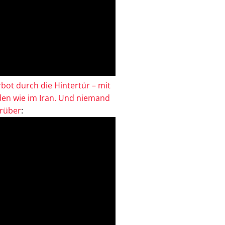
bot durch die Hintertür – mit
en wie im Iran. Und niemand
drüber
: