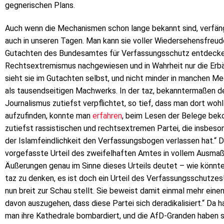
gegnerischen Plans.
Auch wenn die Mechanismen schon lange bekannt sind, verfäng
auch in unseren Tagen. Man kann sie voller Wiedersehensfr
Gutachten des Bundesamtes für Verfassungsschutz entdecken,
Rechtsextremismus nachgewiesen und in Wahrheit nur die Erb
sieht sie im Gutachten selbst, und nicht minder in manchen M
als tausendseitigen Machwerks. In der taz, bekanntermaßen d
Journalismus zutiefst verpflichtet, so tief, dass man dort wo
aufzufinden, konnte man
erfahren
, beim Lesen der Belege beko
zutiefst rassistischen und rechtsextremen Partei, die insbes
der Islamfeindlichkeit den Verfassungsbogen verlassen hat.“ 
vorgefasste Urteil des zweifelhaften Amtes in vollem Ausma
Äußerungen genau im Sinne dieses Urteils deutet – wie könnte
taz zu denken, es ist doch ein Urteil des Verfassungsschutzes! „
nun breit zur Schau stellt. Sie beweist damit einmal mehr ein
davon auszugehen, dass diese Partei sich deradikalisiert.“ Da 
man ihre Kathedrale bombardiert, und die AfD-Granden haben s