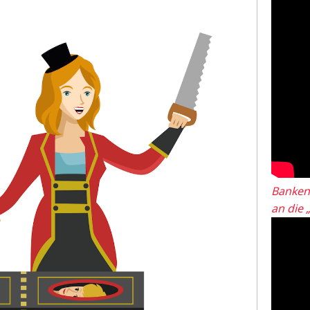
Banken
an die 