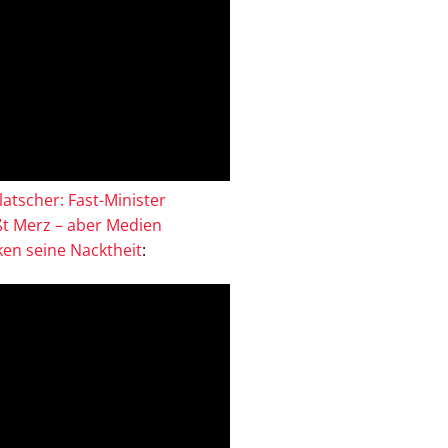
atscher: Fast-Minister
ßt Merz – aber Medien
en seine Nacktheit
: