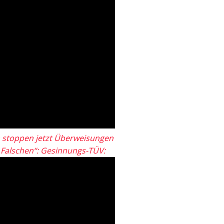
 stoppen jetzt Überweisungen
„Falschen“: Gesinnungs-TÜV: