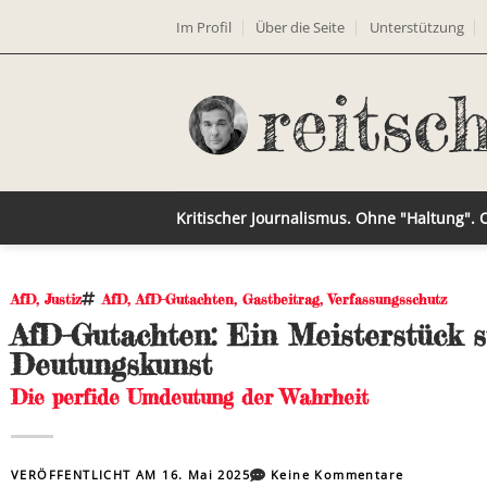
Im Profil
Über die Seite
Unterstützung
Kritischer Journalismus. Ohne "Haltung".
AfD
,
Justiz
AfD
,
AfD-Gutachten
,
Gastbeitrag
,
Verfassungsschutz
AfD-Gutachten: Ein Meisterstück s
Deutungskunst
Die perfide Umdeutung der Wahrheit
VERÖFFENTLICHT AM
16. Mai 2025
Keine Kommentare