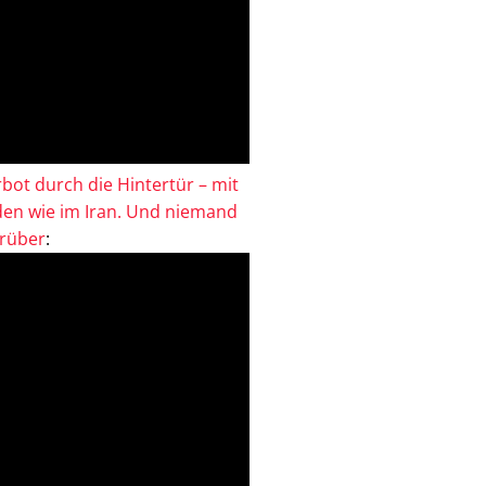
bot durch die Hintertür – mit
en wie im Iran. Und niemand
drüber
: