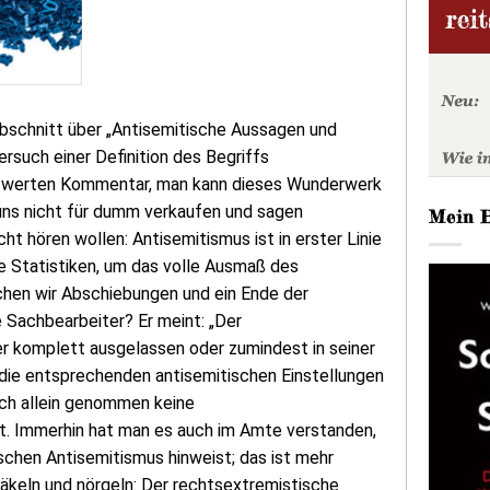
Abschnitt über „Antisemitische Aussagen und
ersuch einer Definition des Begriffs
nswerten Kommentar, man kann dieses Wunderwerk
 uns nicht für dumm verkaufen und sagen
Mein 
ht hören wollen: Antisemitismus ist in erster Linie
ge Statistiken, um das volle Ausmaß des
chen wir Abschiebungen und ein Ende der
Sachbearbeiter? Er meint: „Der
r komplett ausgelassen oder zumindest in seiner
 die entsprechenden antisemitischen Einstellungen
ich allein genommen keine
t. Immerhin hat man es auch im Amte verstanden,
ischen Antisemitismus hinweist; das ist mehr
äkeln und nörgeln: Der rechtsextremistische