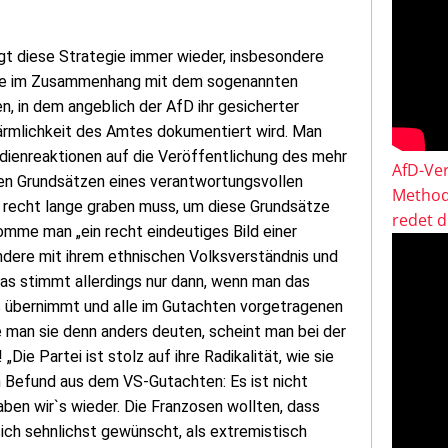
t diese Strategie immer wieder, insbesondere
eude im Zusammenhang mit dem sogenannten
 in dem angeblich der AfD ihr gesicherter
ärmlichkeit des Amtes dokumentiert wird. Man
edienreaktionen auf die Veröffentlichung des mehr
AfD-Ver
en Grundsätzen eines verantwortungsvollen
Method
hl recht lange graben muss, um diese Grundsätze
redet 
mme man „ein recht eindeutiges Bild einer
ondere mit ihrem ethnischen Volksverständnis und
Das stimmt allerdings nur dann, wenn man das
ß übernimmt und alle im Gutachten vorgetragenen
 man sie denn anders deuten, scheint man bei der
Die Partei ist stolz auf ihre Radikalität, wie sie
en Befund aus dem VS-Gutachten: Es ist nicht
haben wir`s wieder. Die Franzosen wollten, dass
ich sehnlichst gewünscht, als extremistisch