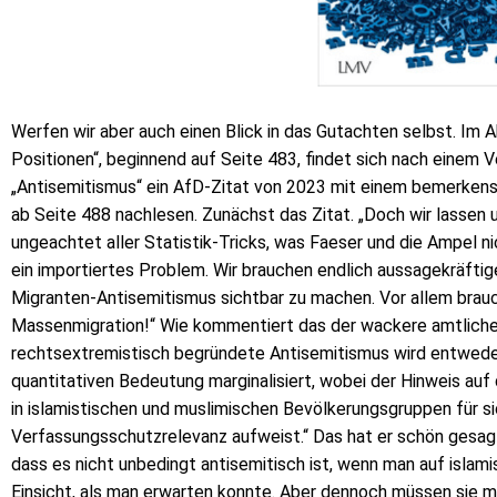
Werfen wir aber auch einen Blick in das Gutachten selbst. Im 
Positionen“, beginnend auf Seite 483, findet sich nach einem V
„Antisemitismus“ ein AfD-Zitat von 2023 mit einem bemerke
ab Seite 488 nachlesen. Zunächst das Zitat. „Doch wir lassen
ungeachtet aller Statistik-Tricks, was Faeser und die Ampel nic
ein importiertes Problem. Wir brauchen endlich aussagekräfti
Migranten-Antisemitismus sichtbar zu machen. Vor allem brau
Massenmigration!“ Wie kommentiert das der wackere amtliche 
rechtsextremistisch begründete Antisemitismus wird entwede
quantitativen Bedeutung marginalisiert, wobei der Hinweis auf
in islamistischen und muslimischen Bevölkerungsgruppen für s
Verfassungsschutzrelevanz aufweist.“ Das hat er schön gesag
dass es nicht unbedingt antisemitisch ist, wenn man auf islam
Einsicht, als man erwarten konnte. Aber dennoch müssen sie m