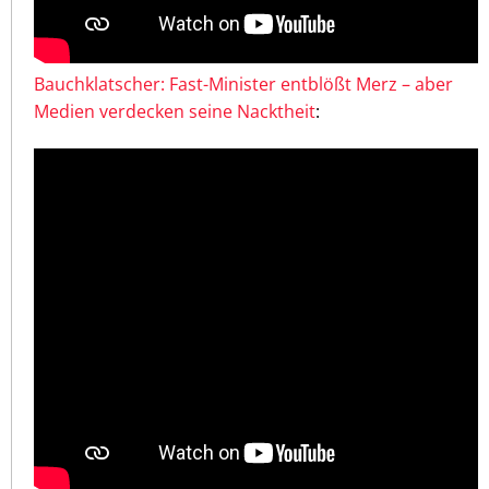
Bauchklatscher: Fast-Minister entblößt Merz – aber
Medien verdecken seine Nacktheit
: