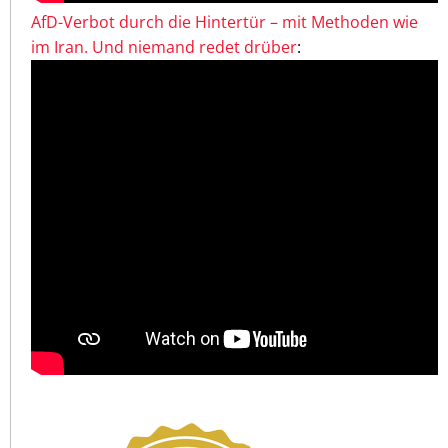
AfD-Verbot durch die Hintertür – mit Methoden wie
im Iran. Und niemand redet drüber
: