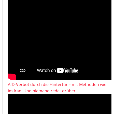
AfD-Verbot durch die Hintertür – mit Methoden wie
im Iran. Und niemand redet drüber
: