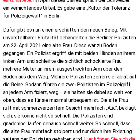
einschaltete
. Im April dieses Jahres sprach der Schweizer
ein vernichtendes Urteil: Es gebe eine „Kultur der Toleranz
für Polizeigewalt” in Berlin.
Dafür gibt es nun einen erschütternden neuen Beleg: Mit
unvorstellbarer Brutalität behandelten die Berliner Polizisten
am 22. April 2021 eine alte Frau. Diese war zu Boden
gegangen. Ein Polizist ergriff sie mit beiden Händen an ihrem
linken Arm und schleifte die sichtlich schockierte Frau
mehrere Meter an ihrem ausgestreckten Arm über den
Boden aus dem Weg. Mehrere Polizisten zerren sie rabiat auf
die Beine. Sodann führen sie zwei Polizisten im Polizeigriff,
an jedem Arm fixiert, weg – sie halten sie dabei so weit von
oben, dass es für sie maximal unbequem ist. Die alte Frau
ruft mit schmerzverzerrtem Gesicht mehrfach „Aua“, beklagt
sich, sie könne nicht so schnell. Die Polizisten sind
gnadenlos, laufen genauso schnell weiter. So schnell, dass
die alte Frau mehrfach stolpert und nur durch ihre Fixierung
seitens der Polizisten gehalten wird.
Hier können Sie sich die