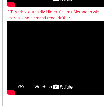
AfD-Verbot durch die Hintertür – mit Methoden wie
im Iran. Und niemand redet drüber
: