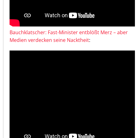
Bauchklatscher: Fast-Minister entblößt Merz – aber
Medien verdecken seine Nacktheit
: