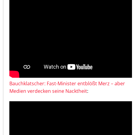
Bauchklatscher: Fast-Minister entblößt Merz – aber
Medien verdecken seine Nacktheit
: