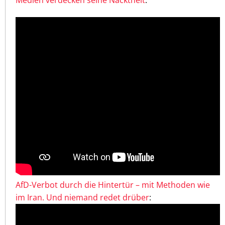
Medien verdecken seine Nacktheit
:
AfD-Verbot durch die Hintertür – mit Methoden wie
im Iran. Und niemand redet drüber
: