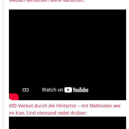
AfD-Verbot durch die Hintertür – mit Methoden wie
im Iran. Und niemand redet drüber
: