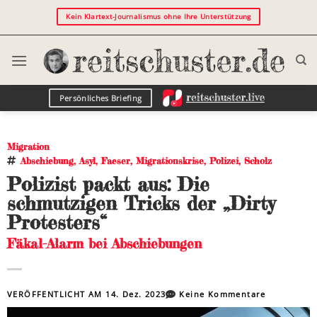
Kein Klartext-Journalismus ohne Ihre Unterstützung
Persönliches Briefing
Migration
Abschiebung
,
Asyl
,
Faeser
,
Migrationskrise
,
Polizei
,
Scholz
Polizist packt aus: Die
schmutzigen Tricks der „Dirty
Protesters“
Fäkal-Alarm bei Abschiebungen
VERÖFFENTLICHT AM
14. Dez. 2023
Keine Kommentare