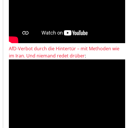
AfD-Verbot durch die Hintertür – mit Methoden wie
im Iran. Und niemand redet drüber
: