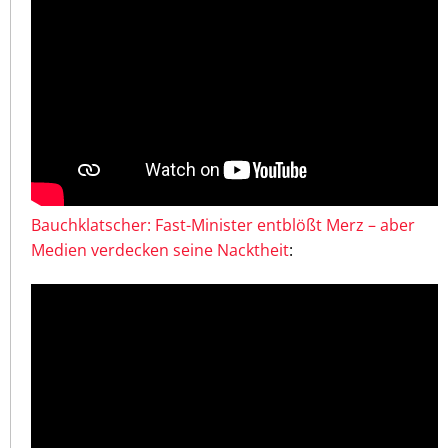
Bauchklatscher: Fast-Minister entblößt Merz – aber
Medien verdecken seine Nacktheit
: