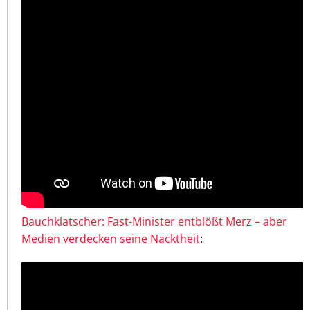
Bauchklatscher: Fast-Minister entblößt Merz – aber
Medien verdecken seine Nacktheit
: