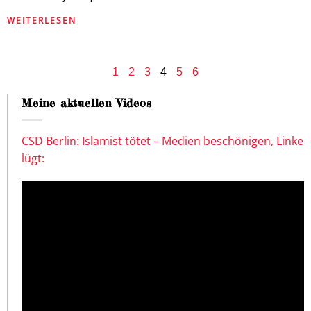
WEITERLESEN
1
2
3
4
5
6
Meine aktuellen Videos
CSD Berlin: Islamist tötet – Medien beschönigen, Linke
lügt: