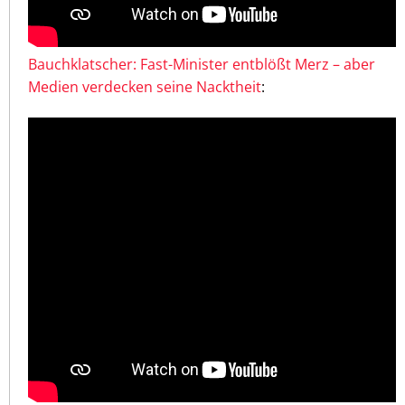
Bauchklatscher: Fast-Minister entblößt Merz – aber
Medien verdecken seine Nacktheit
: