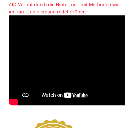
AfD-Verbot durch die Hintertür – mit Methoden wie
im Iran. Und niemand redet drüber
: