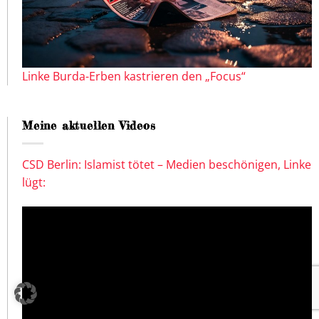
Linke Burda-Erben kastrieren den „Focus“
Meine aktuellen Videos
CSD Berlin: Islamist tötet – Medien beschönigen, Linke
lügt: