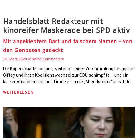
Handelsblatt-Redakteur mit
kinoreifer Maskerade bei SPD aktiv
Mit angeklebtem Bart und falschem Namen – von
den Genossen gedeckt
16. März 2023
Keine Kommentare
Die Köpenickiade flog auf, weil er bei einer Versammlung heftig auf
Giffey und ihren Koalitionswechsel zur CDU schimpfte – und ein
kurzer Ausschnitt seiner Tirade es in die „Abendschau“ schaffte.
WEITERLESEN