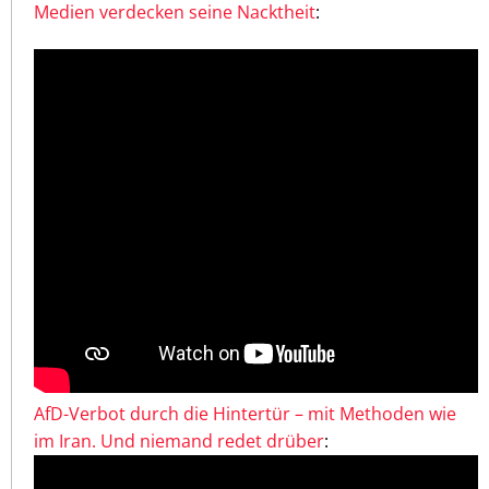
Medien verdecken seine Nacktheit
:
AfD-Verbot durch die Hintertür – mit Methoden wie
im Iran. Und niemand redet drüber
: