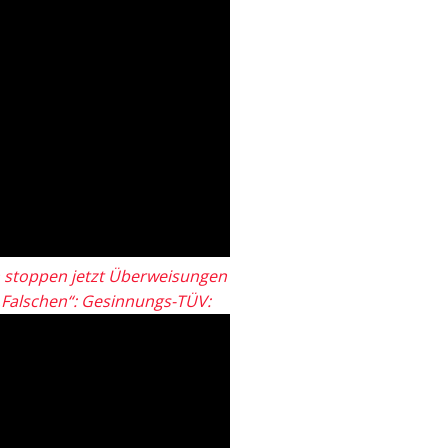
 stoppen jetzt Überweisungen
„Falschen“: Gesinnungs-TÜV: