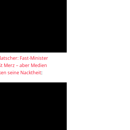
atscher: Fast-Minister
ßt Merz – aber Medien
en seine Nacktheit
: