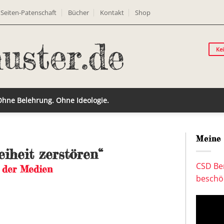
Seiten-Patenschaft
Bücher
Kontakt
Shop
Ke
 Ohne Belehrung. Ohne Ideologie.
Meine 
iheit zerstören“
CSD Ber
t der Medien
beschön