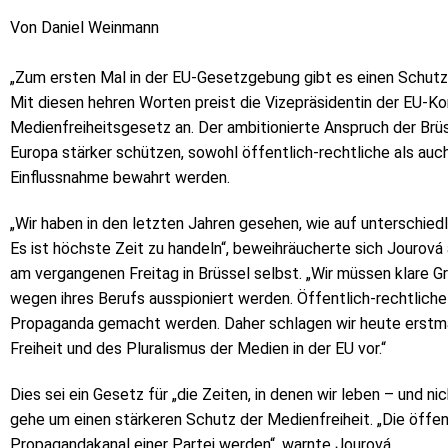
Von Daniel Weinmann
„Zum ersten Mal in der EU-Gesetzgebung gibt es einen Schutz 
Mit diesen hehren Worten preist die Vizepräsidentin der EU-K
Medienfreiheitsgesetz an. Der ambitionierte Anspruch der Brüss
Europa stärker schützen, sowohl öffentlich-rechtliche als auch
Einflussnahme bewahrt werden.
„Wir haben in den letzten Jahren gesehen, wie auf unterschied
Es ist höchste Zeit zu handeln“, beweihräucherte sich Jourov
am vergangenen Freitag in Brüssel selbst. „Wir müssen klare G
wegen ihres Berufs ausspioniert werden. Öffentlich-rechtlich
Propaganda gemacht werden. Daher schlagen wir heute erst
Freiheit und des Pluralismus der Medien in der EU vor.“
Dies sei ein Gesetz für „die Zeiten, in denen wir leben – und nic
gehe um einen stärkeren Schutz der Medienfreiheit. „Die öffen
Propagandakanal einer Partei werden“, warnte Jourová.