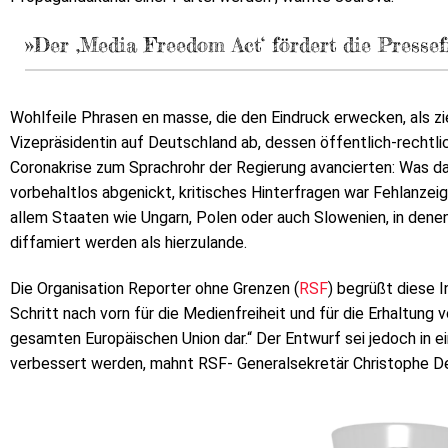
»Der ‚Media Freedom Act‘ fördert die Pressefr
Wohlfeile Phrasen en masse, die den Eindruck erwecken, als z
Vizepräsidentin auf Deutschland ab, dessen öffentlich-recht
Coronakrise zum Sprachrohr der Regierung avancierten: Was d
vorbehaltlos abgenickt, kritisches Hinterfragen war Fehlanzei
allem Staaten wie Ungarn, Polen oder auch Slowenien, in denen
diffamiert werden als hierzulande.
Die Organisation Reporter ohne Grenzen (
RSF
) begrüßt diese I
Schritt nach vorn für die Medienfreiheit und für die Erhaltung
gesamten Europäischen Union dar.“ Der Entwurf sei jedoch in 
verbessert werden, mahnt RSF- Generalsekretär Christophe De