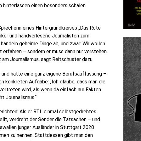
on hinterlassen einen besonders schalen
precherin eines Hintergrundkreises „Das Rote
tiker und handverlesene Journalisten zum
r handeln geheime Dinge ab, und zwar: Wir wollen
t erfahren – sondern er muss dann nur verstehen,
at am Journalismus, sagt Reitschuster dazu.
 und hatte eine ganz eigene Berufsauffassung –
n konkreten Aufgabe: „Ich glaube, dass man die
ertreten wird, als wenn da einfach nur Fakten
ht Journalismus.“
erichten: Als er RTL einmal selbstgedrehtes
ellt, verdreht der Sender die Tatsachen – und
wallen junger Ausländer in Stuttgart 2020
Namen zu nennen. Stattdessen gibt man den