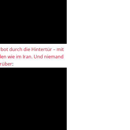
bot durch die Hintertür – mit
en wie im Iran. Und niemand
drüber
: