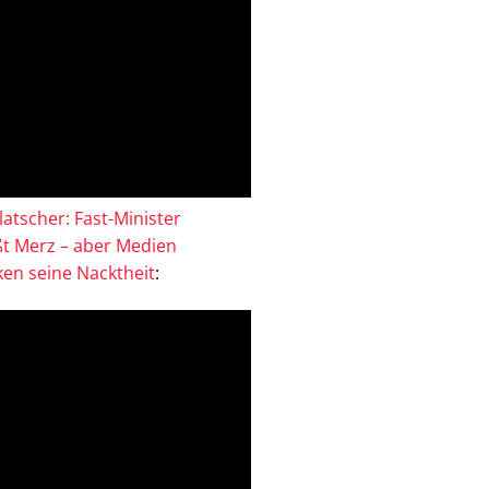
atscher: Fast-Minister
ßt Merz – aber Medien
en seine Nacktheit
: