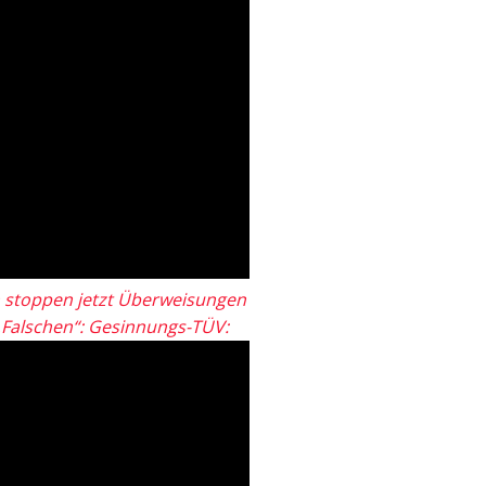
 stoppen jetzt Überweisungen
„Falschen“: Gesinnungs-TÜV: