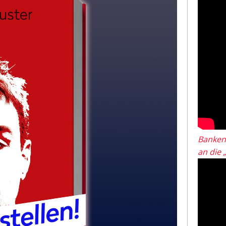
Banken
an die 