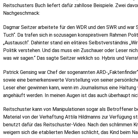
Reitschusters Buch liefert dafür zahllose Beispiele. Zwei dav
Nachgeschmack:
Dagmar Seitzer arbeitete für den WDR und den SWR und war S
Tuch“. Da trafen sich in sozusagen konspirativem Rahmen Poli
„Austausch“. Dahinter stand ein elitäres Selbstverständnis „Wi
Politik verstehen. Und das muss ein Zuschauer oder Leser nich
was wir sagen.“ Das sagte Seitzer wirklich so. Hybris und Verr
Patrick Gensing war Chef der sogenannten ARD-„Faktenfinder“
sowie eine bemerkenswerte Vorstellung von seiner persönliche
Leser eher gewinnen kann, wenn im Journalismus eine Haltung v
angehäuft werden. In meinen Augen ist das auch überhaupt nic
Reitschuster kann von Manipulationen sogar als Betroffener b
Material von der Verhaftung Attila Hildmanns zur Verfügung st
benutzt dafür das Reitschuster-Video. Nach den schlimmen Kra
weigern sich die etablierten Medien schlicht, das Kind beim 