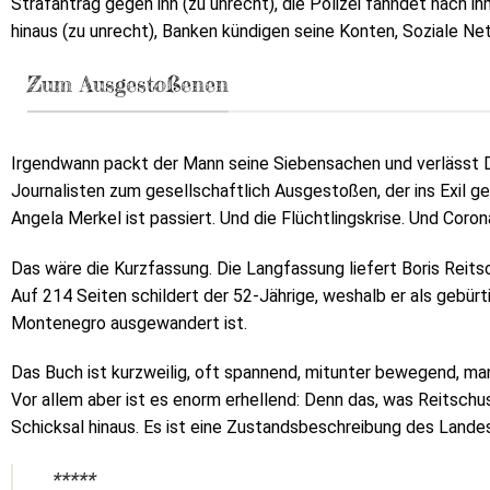
Strafantrag gegen ihn (zu unrecht), die Polizei fahndet nach i
hinaus (zu unrecht), Banken kündigen seine Konten, Soziale Ne
Zum Ausgestoßenen
Irgendwann packt der Mann seine Siebensachen und verlässt
Journalisten zum gesellschaftlich Ausgestoßen, der ins Exil g
Angela Merkel ist passiert. Und die Flüchtlingskrise. Und Coron
Das wäre die Kurzfassung. Die Langfassung liefert Boris Reits
Auf 214 Seiten schildert der 52-Jährige, weshalb er als gebürt
Montenegro ausgewandert ist.
Das Buch ist kurzweilig, oft spannend, mitunter bewegend, m
Vor allem aber ist es enorm erhellend: Denn das, was Reitschu
Schicksal hinaus. Es ist eine Zustandsbeschreibung des Landes
*****