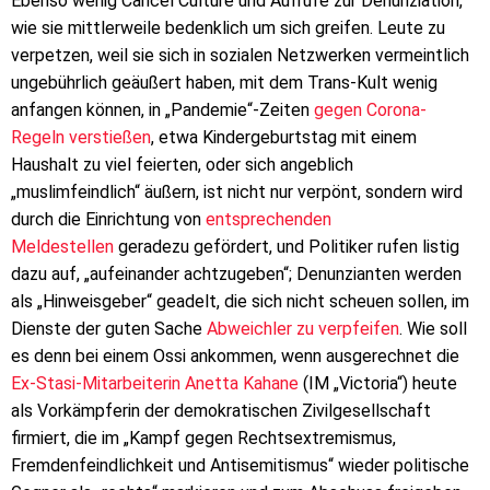
Ebenso wenig Cancel Culture und Aufrufe zur Denunziation,
wie sie mittlerweile bedenklich um sich greifen. Leute zu
verpetzen, weil sie sich in sozialen Netzwerken vermeintlich
ungebührlich geäußert haben, mit dem Trans-Kult wenig
anfangen können, in „Pandemie“-Zeiten
gegen Corona-
Regeln verstießen
, etwa Kindergeburtstag mit einem
Haushalt zu viel feierten, oder sich angeblich
„muslimfeindlich“ äußern, ist nicht nur verpönt, sondern wird
durch die Einrichtung von
entsprechenden
Meldestellen
geradezu gefördert, und Politiker rufen listig
dazu auf, „aufeinander achtzugeben“; Denunzianten werden
als „Hinweisgeber“ geadelt, die sich nicht scheuen sollen, im
Dienste der guten Sache
Abweichler zu verpfeifen
. Wie soll
es denn bei einem Ossi ankommen, wenn ausgerechnet die
Ex-Stasi-Mitarbeiterin Anetta Kahane
(IM „Victoria“) heute
als Vorkämpferin der demokratischen Zivilgesellschaft
firmiert, die im „Kampf gegen Rechtsextremismus,
Fremdenfeindlichkeit und Antisemitismus“ wieder politische