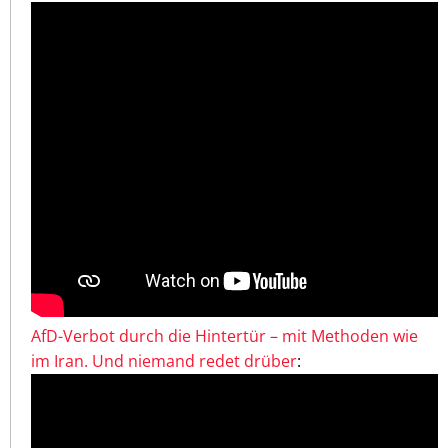
AfD-Verbot durch die Hintertür – mit Methoden wie
im Iran. Und niemand redet drüber
: