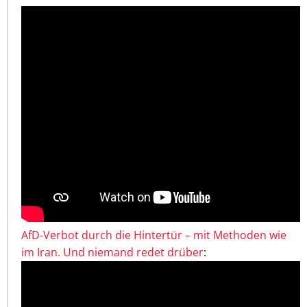
AfD-Verbot durch die Hintertür – mit Methoden wie
im Iran. Und niemand redet drüber
: