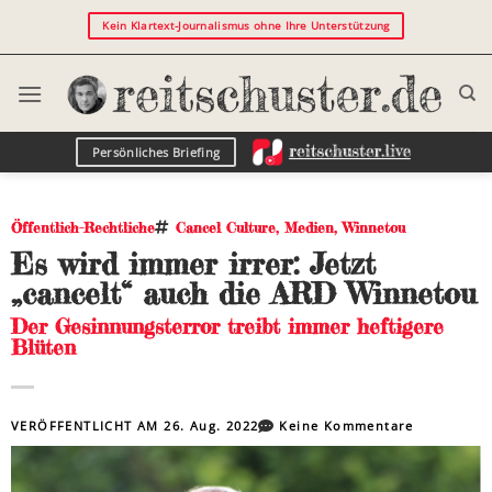
Kein Klartext-Journalismus ohne Ihre Unterstützung
Persönliches Briefing
Öffentlich-Rechtliche
Cancel Culture
,
Medien
,
Winnetou
Es wird immer irrer: Jetzt
„cancelt“ auch die ARD Winnetou
Der Gesinnungsterror treibt immer heftigere
Blüten
VERÖFFENTLICHT AM
26. Aug. 2022
Keine Kommentare